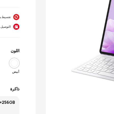
تقسيط بفوائد 0% على 4
التوصيل مجا
اللون
أبيض
ذاكرة
GB+256GB