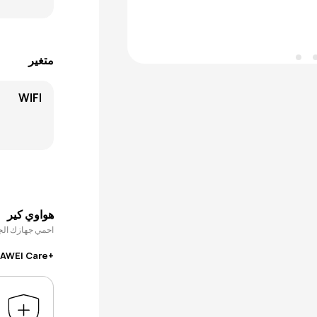
متغير
WIFI
هواوي كير
احمي جهازك الجدي
+HUAWEI Care