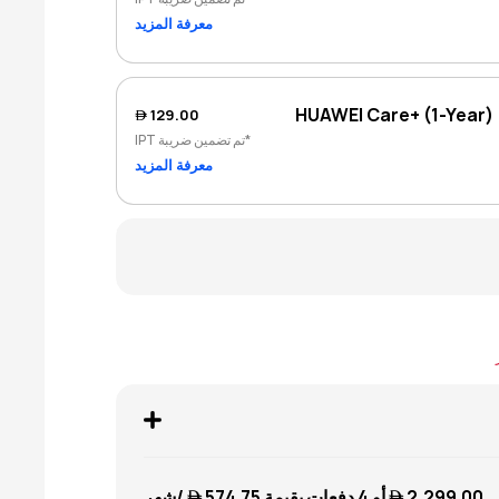
معرفة المزيد
HUAWEI Care+ (1-Year)
129.00 
*تم تضمين ضريبة IPT
معرفة المزيد
2,299.00 
أو 4 دفعات بقيمة
574.75 
/شهر