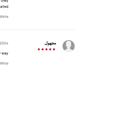
 they
ciated
White
مجهول
,2024
y way
White