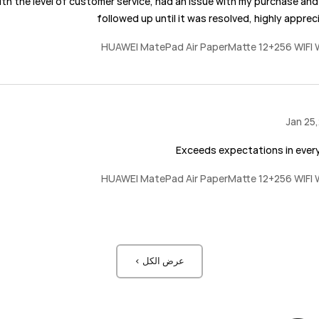
th the level of customer service, had an issue with my purchase and
followed up until it was resolved, highly appre
HUAWEI MatePad Air PaperMatte 12+256 WIFI 
Jan 25
Exceeds expectations in ever
HUAWEI MatePad Air PaperMatte 12+256 WIFI 
عرض الكل >