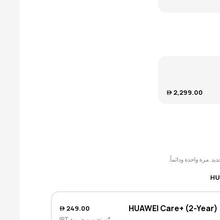
2,299.00 
د. مرة واحدة ودائماً.
HUAWEI Care+ (2-Year)
249.00 
*تم تضمين ضريبة IPT