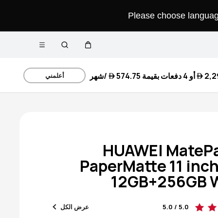
Please choose language 
فتح القائمة
عربة
البحث
2,29
أو 4 دفعات بقيمة
574.75 
/شهر
أعلمني
HUAWEI MatePa
PaperMatte 11 inch
12GB+256GB 
5.0 / 5.0
عرض الكل