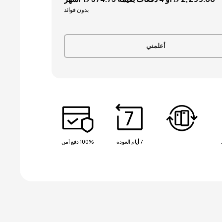
بدون فوائد
أعلمني
7 أيام العودة
100% دفع آمن