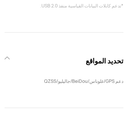
*تدعم كابلات البيانات القياسية منفذ USB 2.0.
تحديد المواقع
دعم GPS/غلوناس/BeiDou/جاليليو/QZSS