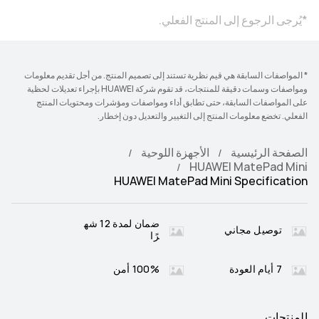
*يُرجى الرجوع إلى المنتج الفعلي.
* المواصفات السابقة هي قيم نظرية تستند إلى تصميم المنتج. من أجل تقديم معلومات
ومواصفات وسمات دقيقة للمنتجات، قد تقوم شركة HUAWEI بإجراء تعديلات لحظية
على المواصفات السابقة، حتى تطابق أداء ومواصفات ومؤشرات ومحتويات المنتج
الفعلي. تخضع معلومات المنتج إلى التغيير والتعديل دون إخطار.
الصفحة الرئيسية
الأجهزة اللوحية
HUAWEI MatePad Mini
HUAWEI MatePad Mini Specification
ضمان لمدة 12 شه
توصيل مجاني
رًا
7 أيام العودة
100% أمن
المنتجات