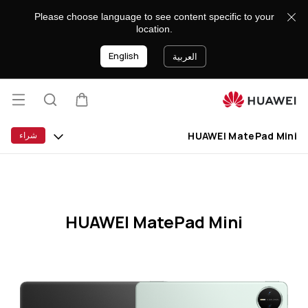
HUAWEI
Please choose language to see content specific to your
MatePad
location.
Mini
English
Specification
العربية
فتح
عربة
البحث
lose
القائ
HUAWEI MatePad Mini
شراء
HUAWEI MatePad Mini