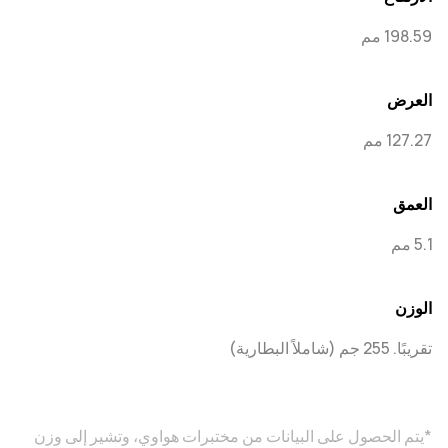
198.59 مم
العرض
127.27 مم
العمق
5.1 مم
الوزن
تقريبًا. 255 جم (شاملاً البطارية)
*يتم الحصول على البيانات من مختبرات هواوي، وتشير إلى وزن