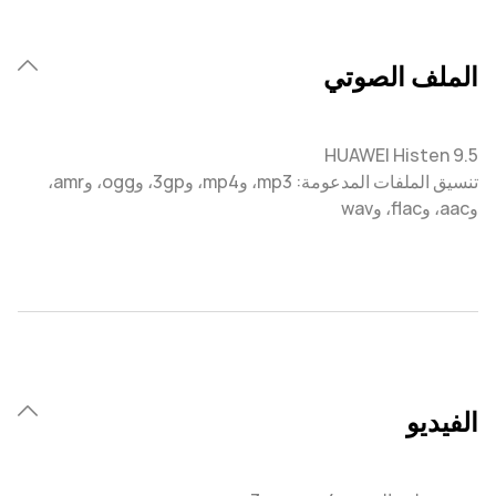
الملف الصوتي
HUAWEI Histen 9.5
تنسيق الملفات المدعومة: mp3، وmp4، و3gp، وogg، وamr،
وaac، وflac، وwav
الفيديو