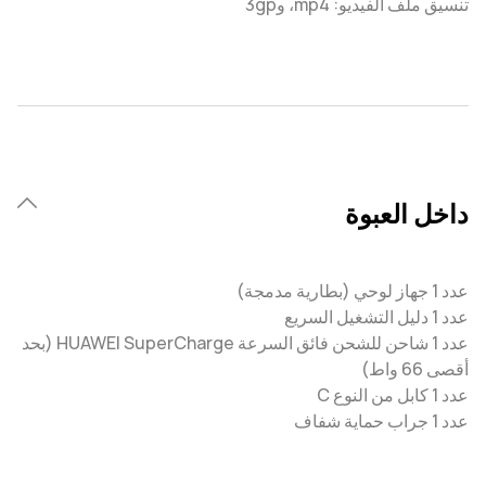
تنسيق ملف الفيديو: mp4، و3gp
داخل العبوة
عدد 1 جهاز لوحي (بطارية مدمجة)
عدد 1 دليل التشغيل السريع
عدد 1 شاحن للشحن فائق السرعة HUAWEI SuperCharge (بحد
أقصى 66 واط)
عدد 1 كابل من النوع C
عدد 1 جراب حماية شفاف