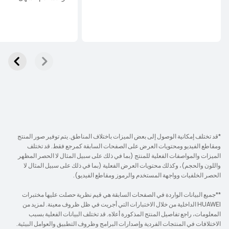
*قد تختلف إمكانية الوصول إلى بعض الميزات باختلاف المناطق. يتم توفير صور المنتج
ومقاطع الفيديو ومحتويات العرض على الصفحات السابقة كمرجع فقط. قد تختلف
الميزات والمواصفات الفعلية للمنتج (بما في ذلك على سبيل المثال لا الحصر المظهر
واللون والحجم)، وكذلك محتويات العرض الفعلية (بما في ذلك على سبيل المثال لا
الحصر الخلفيات وواجهة المستخدم والرموز ومقاطع الفيديو).
**جميع البيانات الواردة في الصفحات السابقة هي قيم نظرية حصلت عليها مختبرات
HUAWEI الداخلية من خلال الاختبارات التي أجريت في ظل ظروف معينة. لمزيد من
المعلومات، راجع تفاصيل المنتج المذكورة أعلاه. قد تختلف البيانات الفعلية بسبب
الاختلافات في المنتجات الفردية وإصدارات البرامج وظروف التطبيق والعوامل البيئية.