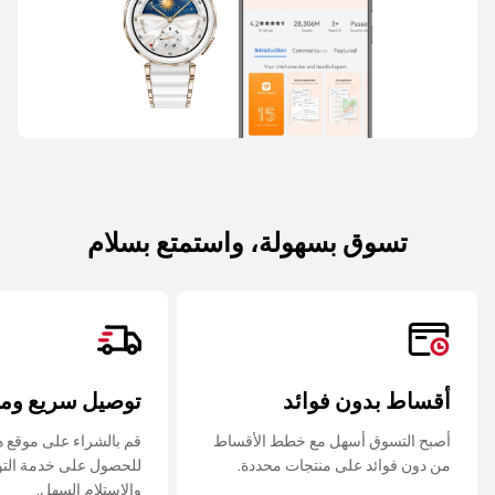
تسوق بسهولة، واستمتع بسلام
أقساط بدون فوائد
توصيل سريع وم
أصبح التسوق أسهل مع خطط الأقساط
قم بالشراء على موقع 
من دون فوائد على منتجات محددة.
للحصول على خدمة التو
والاستلام السهل.