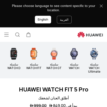
الأجهزة
Please choose language to see content specific to your
القابلة
location.
للارتداء
English
العربية
فتح
عربة
البحث
lose
القائ
سلسلة
سلسلة
سلسلة
سلسلة
سلسلة
سلس
WATCH D
WATCH FIT
WATCH GT
WATCH
WATCH
Ultimate
HUAWEI WATCH FIT 5 Pro
أطلق العنان لشغفك
يبدأ في 849.00 
999.00 