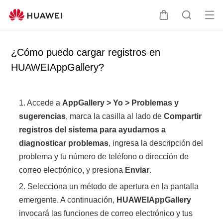
Ab
C
B
rir
a
ú
me
r
s
¿Cómo puedo cargar registros en
nú
r
q
HUAWEIAppGallery?
i
u
t
e
o
d
1. Accede a
AppGallery
>
Yo
>
Problemas y
a
sugerencias
, marca la casilla al lado de
Compartir
registros del sistema para ayudarnos a
diagnosticar problemas
, ingresa la descripción del
problema y tu número de teléfono o dirección de
correo electrónico, y presiona
Enviar
.
2. Selecciona un método de apertura en la pantalla
emergente. A continuación,
HUAWEI
AppGallery
invocará las funciones de correo electrónico y tus