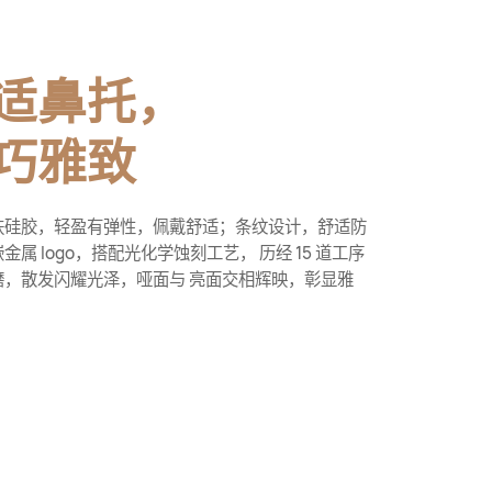
适鼻托，
巧雅致
肤硅胶，轻盈有弹性，佩戴舒适；条纹设计，舒适防
金属 logo，搭配光化学蚀刻工艺， 历经 15 道工序
磨，散发闪耀光泽，哑面与 亮面交相辉映，彰显雅
。