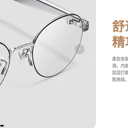
舒
精
柔软亲
滑。内嵌
层层打
致
高级