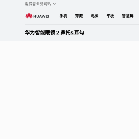
华
消费者业务网站
为
手机
穿戴
电脑
平板
智慧屏
智
能
华为智能眼镜 2 鼻托&耳勾
眼
镜
2
鼻
托
&
耳
勾