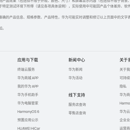
物产品效果（包括但不限于外观、颜色、尺寸）和屏幕显示内容（包括但不限于背景、
于特定测试环境下所得（请见各项具体说明），实际使用中可能因产品个体差异、软
准确的产品信息、规格参数、产品特性，华为可能实时调整和修订以上页面中的文字
知。
应用与下载
新闻中心
关于
终端云服务
华为新闻
关于我
华为商城 APP
华为活动
可持续
我的华为 APP
隐私
线下支持
华为手机助手
华为商
华为电脑管家
Harm
服务店查询
HarmonyOS 6
华为云
零售店查询
预置应用公示
企业业
HUAWEI HiCar
运营商