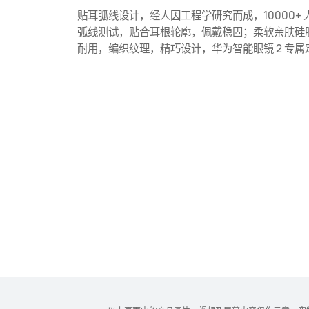
贴耳弧线设计，经人因工程学研究而成，10000+ 
弧线测试，贴合耳根轮廓，
佩戴
稳固；柔软亲肤硅
耐用，编织
纹理，
精巧设计，华为智能眼镜 2 专属