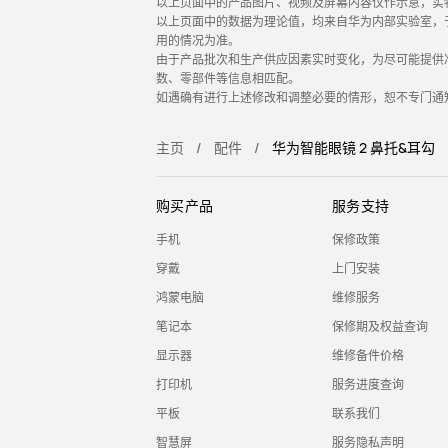
以上页面中的产品图片、视频及屏幕内容仅作示意，实
以上页面中的数据为理论值，均来自华为内部实验室，
用的情况为准。
由于产品批次和生产供应因素实时变化，为尽可能提供
数、零部件等信息相匹配。
如遇确有进行上述修改和调整必要的情形，恕不专门通
主页
配件
华为智能眼镜 2 鼻托&耳勾
购买产品
服务支持
手机
保修政策
穿戴
上门安装
鸿蒙电脑
维修服务
笔记本
保修期及权益查询
显示器
维修备件价格
打印机
服务进度查询
平板
联系我们
智慧屏
服务隐私声明