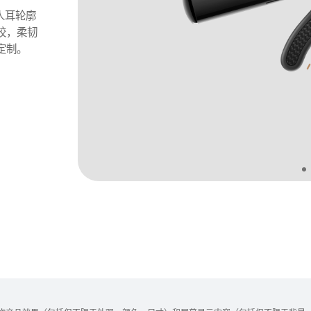
人耳轮廓
胶，柔韧
定制。