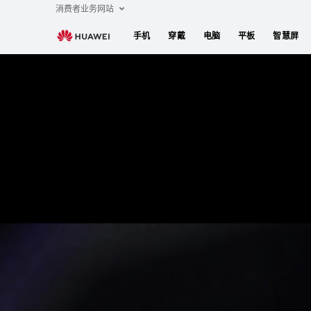
HUAWEI
消费者业务网站
Mate
手机
穿戴
电脑
平板
智慧屏
70
RS
非
凡
HUAWEI Mate 70 RS 非凡大师星钻智能视窗保护套
大
师
星
钻
智
能
视
窗
保
护
套