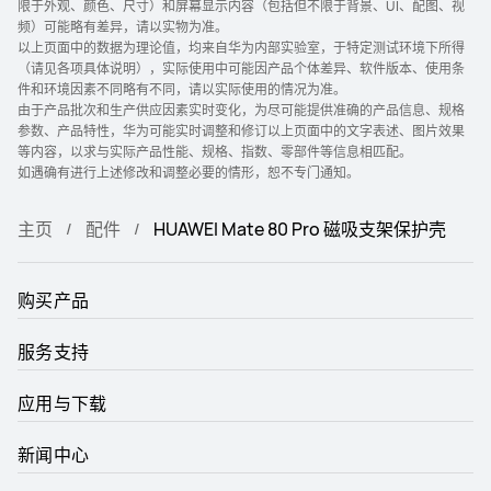
限于外观、颜色、尺寸）和屏幕显示内容（包括但不限于背景、UI、配图、视
频）可能略有差异，请以实物为准。
以上页面中的数据为理论值，均来自华为内部实验室，于特定测试环境下所得
（请见各项具体说明），实际使用中可能因产品个体差异、软件版本、使用条
件和环境因素不同略有不同，请以实际使用的情况为准。
由于产品批次和生产供应因素实时变化，为尽可能提供准确的产品信息、规格
参数、产品特性，华为可能实时调整和修订以上页面中的文字表述、图片效果
等内容，以求与实际产品性能、规格、指数、零部件等信息相匹配。
如遇确有进行上述修改和调整必要的情形，恕不专门通知。
主页
配件
HUAWEI Mate 80 Pro 磁吸支架保护壳
购买产品
服务支持
应用与下载
新闻中心