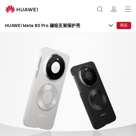
HUAWEI
Mate
打
搜
简
80
开
Pro
HUAWEI Mate 80 Pro 磁吸支架保护壳
购买
磁
菜
索
介
吸
单
支
架
保
护
壳