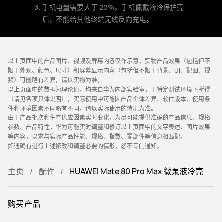
手机电量需要大于 20％。手机佩戴液冷保护壳
后，不能给其他终端无线反向充电。
以上页面中的产品图片、视频及屏幕内容仅作示意，实物产品效果（包括但不
限于外观、颜色、尺寸）和屏幕显示内容（包括但不限于背景、UI、配图、视
频）可能略有差异，请以实物为准。
以上页面中的数据为理论值，均来自华为内部实验室，于特定测试环境下所得
（请见各项具体说明），实际使用中可能因产品个体差异、软件版本、使用条
件和环境因素不同略有不同，请以实际使用的情况为准。
由于产品批次和生产供应因素实时变化，为尽可能提供准确的产品信息、规格
参数、产品特性，华为可能实时调整和修订以上页面中的文字表述、图片效果
等内容，以求与实际产品性能、规格、指数、零部件等信息相匹配。
如遇确有进行上述修改和调整必要的情形，恕不专门通知。
主页
配件
HUAWEI Mate 80 Pro Max 微泵液冷壳
购买产品