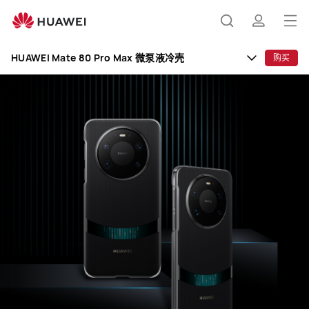
HUAWEI
Mate
打
搜
简
80
开
Pro
HUAWEI Mate 80 Pro Max 微泵液冷壳
购买
Max
菜
索
介
微
单
泵
液
冷
壳