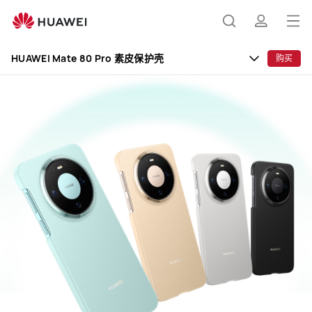
HUAWEI
Mate
打
搜
简
80
开
Pro
HUAWEI Mate 80 Pro 素皮保护壳
购买
素
菜
索
介
皮
单
保
护
壳