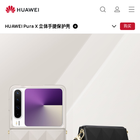
HUAWEI
Pura
打
搜
简
X
开
立
HUAWEI Pura X 立体手提保护壳
购买
体
菜
索
介
手
单
提
保
护
壳