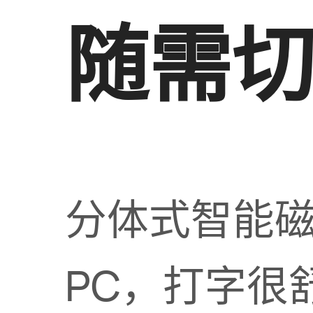
随需
分体式智能
PC，打字很