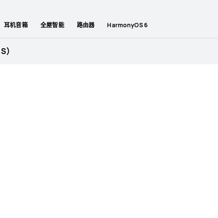
耳机音箱
全屋智能
路由器
HarmonyOS 6
 S）