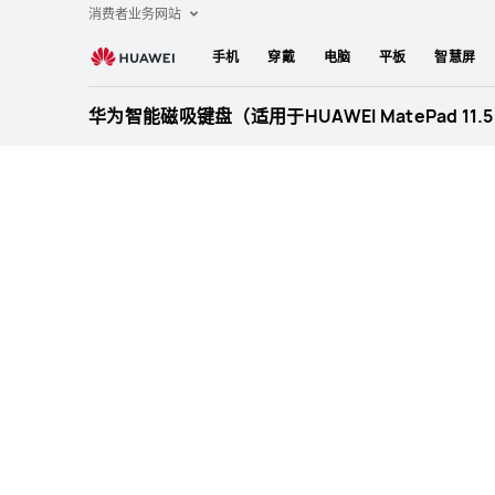
华
消费者业务网站
为
手机
穿戴
电脑
平板
智慧屏
智
能
华为智能磁吸键盘（适用于HUAWEI MatePad 11.5
磁
吸
键
盘
（适
用
于
HUAWEI
MatePad
11.5
S）