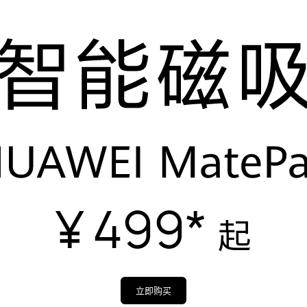
¥ 499
*
起
立即购买