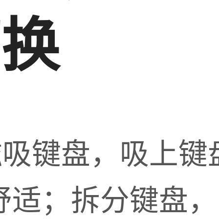
切换
磁吸键盘，吸上键
舒适；拆分键盘