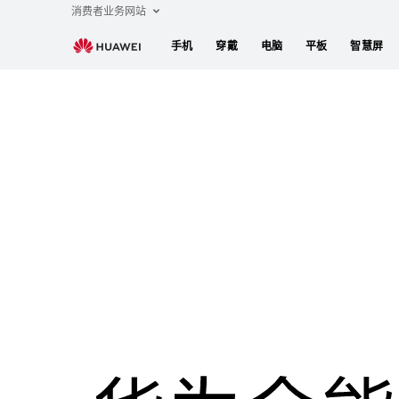
华
消费者业务网站
为
手机
穿戴
电脑
平板
智慧屏
全
能
充
电
华为全能充电器（Max 100 W）
器
（Max
100W）