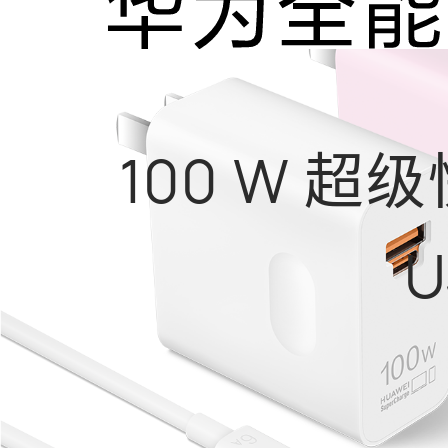
100 W 
U