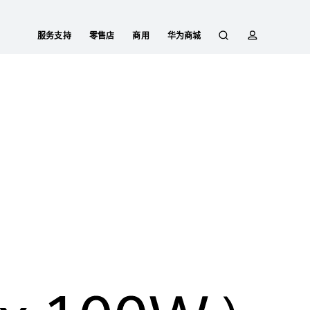
服务支持
零售店
商用
华为商城
搜
简
索
介
功能特征
规格参数
服务支持
购买