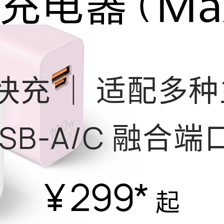
超级快充 ｜ 适配多
SB-A/C 融合端
¥ 299
*
起