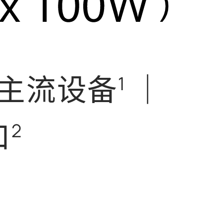
种主流设备
｜
1
口
2