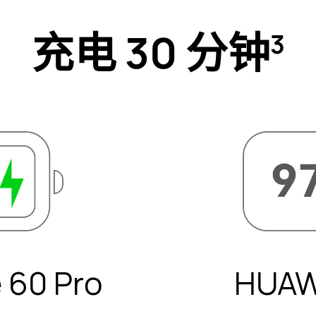
W 超级快
 W 大功率，实力
持，碎片时间也能
发
。
3