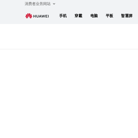
Huawei
消费者业务网站
eID
手机
穿戴
电脑
平板
智慧屏
支
持
机
型