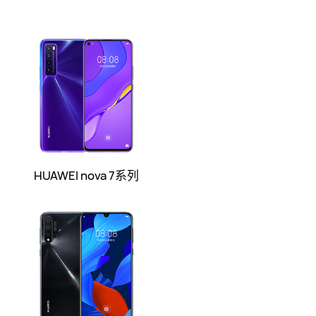
HUAWEI nova 7系列