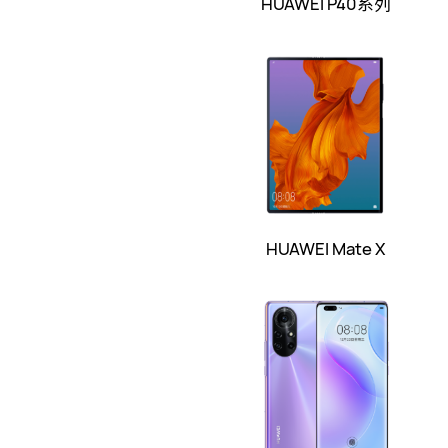
HUAWEI P40系列
HUAWEI Mate X