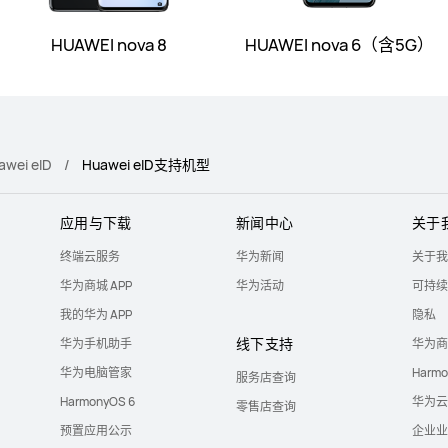
HUAWEI nova 8
HUAWEI nova 6（含5G）
awei eID
Huawei eID支持机型
应用与下载
新闻中心
关于
终端云服务
华为新闻
关于我
华为商城 APP
华为活动
可持续
我的华为 APP
隐私
线下支持
华为手机助手
华为商
华为电脑管家
Harm
服务店查询
HarmonyOS 6
华为云
零售店查询
预置应用公示
企业业