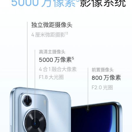
5000 万像素
影像系统
独立微距摄像头
4 厘米微距摄影
13
高清主摄像头
5000 万像素
5
4 合 1 融合大像素
前置摄像头
F1.8 大光圈
800 万像素
F2.0 光圈