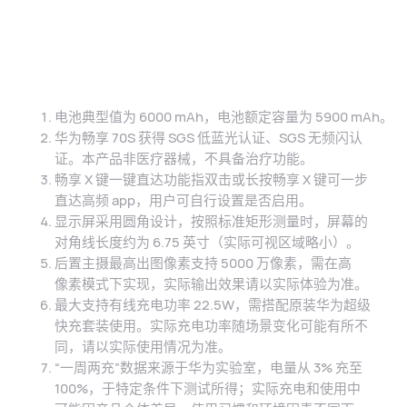
电池典型值为 6000 mAh，电池额定容量为 5900 mAh。
华为畅享 70S 获得 SGS 低蓝光认证、SGS 无频闪认
证。本产品非医疗器械，不具备治疗功⁠能。
畅享 X 键一键直达功能指双击或长按畅享 X 键可一步
直达高频 app，用户可自行设置是否启⁠用。
显示屏采用圆角设计，按照标准矩形测量时，屏幕的
对角线长度约为 6.75 英寸（实际可视区域略⁠小）。
后置主摄最高出图像素支持 5000 万像素，需在高
像⁠素模式下实现，实际输出效果请以实际体验为⁠准。
最大支持有线充电功率 22.5W，需搭配原装华为超级
快充套装使用。实际充电功率随场景变化可能有所不
同，请以实际使用情况为⁠准。
“一周两充”数据来源于华为实验室，电量从 3% 充至
100%，于特定条件下测试所得；实际充电和使用中