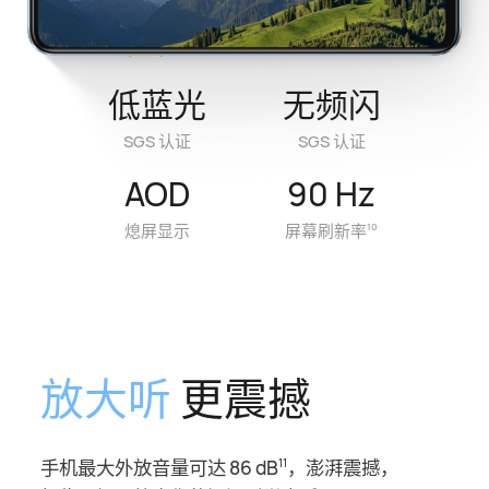
低蓝光
无频闪
SGS 认证
SGS 认证
AOD
90 Hz
熄屏显示
屏幕刷新率
10
放大听
更震撼
手机最大外放音量可达 86 dB
，澎湃震撼，
11