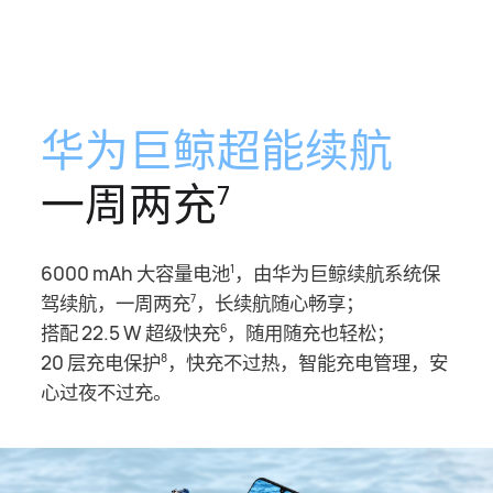
华为巨鲸超能续航
一周两充
7
6000 mAh 大容量电池
，由华为巨鲸续航系⁠统保
1
驾续航，一周两充
，长续航随心畅享；
7
搭配 22.5 W 超级快充
，随用随充也轻松；
6
20 层充电保护
，快充不过热，智能充电管⁠理，安
8
心过夜不过充。