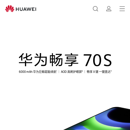
华
为
打
搜
简
畅
开
享
70S
菜
索
介
华为畅享 70S
单
6000 mAh 华为巨鲸超能续航
｜ AOD 高刷护眼屏
｜ 畅享 X 键 一键直达
1
2
3