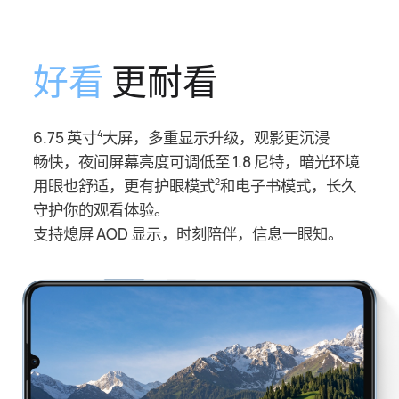
好看
更耐看
6.75 英寸
大屏，多重显示升级，观影更沉浸
4
畅⁠快，夜间屏幕亮度可调低至 1.8 尼特，
暗光环⁠境
用眼也舒适，更有护眼模式
和电子书模⁠式，长久
2
守护你的观看体验。
支持熄屏 AOD 显示，时刻陪伴，信息一眼知。