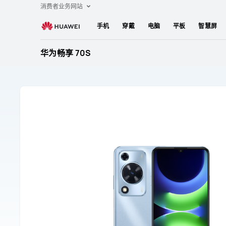
华
消费者业务网站
为
手机
穿戴
电脑
平板
智慧屏
畅
享
华为畅享 70S
70S
售
后
服
务
与
支
持