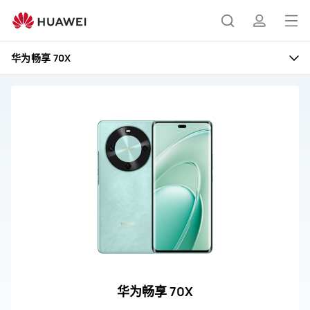
华
为
打
搜
简
畅
开
享
华为畅享 70X
70X
菜
索
介
售
单
后
服
务
与
支
持
华为畅享 70X