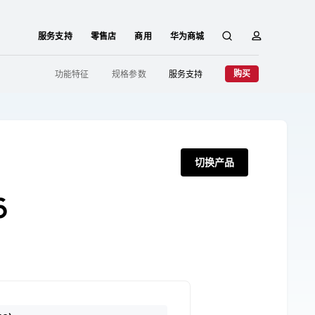
服务支持
零售店
商用
华为商城
搜
简
购买
功能特征
规格参数
服务支持
索
介
切换产品
6