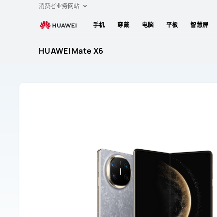
HUAWEI
消费者业务网站
Mate
手机
穿戴
电脑
平板
智慧屏
X6
售
HUAWEI Mate X6
后
服
务
与
支
持