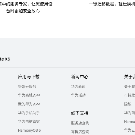
掌中的服务专家，让您使用设
一键迁移数据，轻松换
备时更加安全放心
te X6
应用与下载
新闻中心
关于
终端云服务
华为新闻
关于我
华为商城 APP
华为活动
可持续
我的华为 APP
隐私
线下支持
华为手机助手
华为商
华为电脑管家
Harm
服务店查询
HarmonyOS 6
华为云
零售店查询