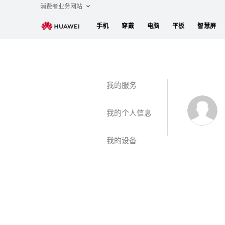
华
消费者业务网站
为
手机
穿戴
电脑
平板
智慧屏
帐
号
登
录
我的服务
我的个人信息
我的设备