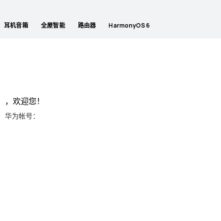
耳机音箱
全屋智能
路由器
HarmonyOS 6
，欢迎您！
华为帐号：