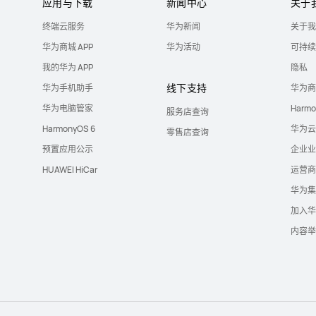
应用与下载
新闻中心
关于
终端云服务
华为新闻
关于我
华为商城 APP
华为活动
可持续
我的华为 APP
隐私
线下支持
华为手机助手
华为商
华为电脑管家
Harm
服务店查询
HarmonyOS 6
华为云
零售店查询
预置应用公示
企业业
HUAWEI HiCar
运营商
华为集
加入华
内容举