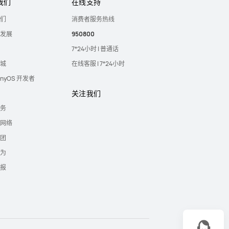
我们
在线支持
们
消费者服务热线
发展
950800
7*24小时 | 普通话
城
在线客服 | 7*24小时
onyOS 开发者
关注我们
务
网络
团
为
报