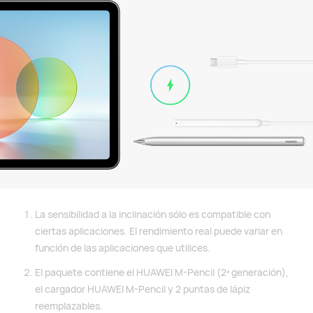
La sensibilidad a la inclinación sólo es compatible con
ciertas aplicaciones. El rendimiento real puede variar en
función de las aplicaciones que utilices.
El paquete contiene el HUAWEI M-Pencil (2ª generación),
el cargador HUAWEI M-Pencil y 2 puntas de lápiz
reemplazables.