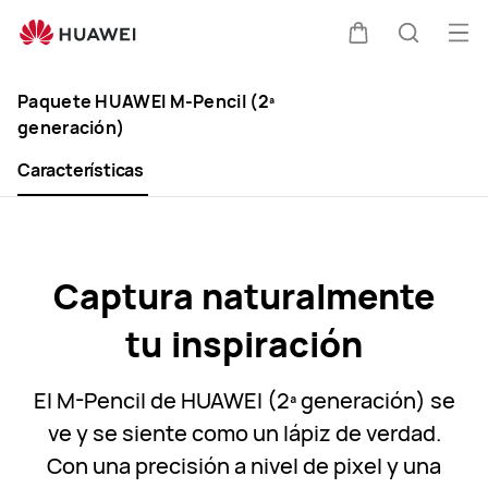
Paquete
Abr
HUAWEI
Carrito
Búsque
Clo
M-
Paquete HUAWEI M-Pencil (2ª
generación)
Pencil
Características
(compatible
con
HUAWEI
Captura naturalmente
MatePad)
tu inspiración
El M-Pencil de HUAWEI (2ª generación) se
ve y se siente como un lápiz de verdad.
Con una precisión a nivel de pixel y una