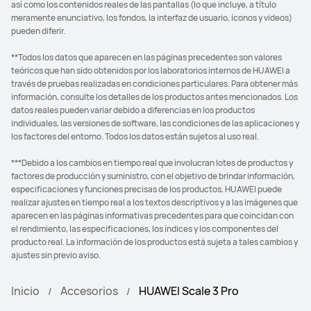
así como los contenidos reales de las pantallas (lo que incluye, a título
meramente enunciativo, los fondos, la interfaz de usuario, íconos y videos)
pueden diferir.
**Todos los datos que aparecen en las páginas precedentes son valores
teóricos que han sido obtenidos por los laboratorios internos de HUAWEI a
través de pruebas realizadas en condiciones particulares. Para obtener más
información, consulte los detalles de los productos antes mencionados. Los
datos reales pueden variar debido a diferencias en los productos
individuales, las versiones de software, las condiciones de las aplicaciones y
los factores del entorno. Todos los datos están sujetos al uso real.
***Debido a los cambios en tiempo real que involucran lotes de productos y
factores de producción y suministro, con el objetivo de brindar información,
especificaciones y funciones precisas de los productos, HUAWEI puede
realizar ajustes en tiempo real a los textos descriptivos y a las imágenes que
aparecen en las páginas informativas precedentes para que coincidan con
el rendimiento, las especificaciones, los índices y los componentes del
producto real. La información de los productos está sujeta a tales cambios y
ajustes sin previo aviso.
Inicio
Accesorios
HUAWEI Scale 3 Pro