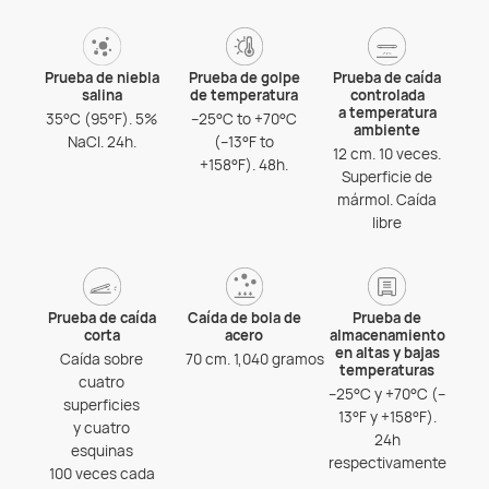
Prueba de niebla
Prueba de golpe
Prueba de caída
salina
de temperatura
controlada
a temperatura
35°C (95°F). 5%
–25°C to +70°C
ambiente
NaCl. 24h.
(–13°F to
12 cm. 10 veces.
+158°F). 48h.
Superficie de
mármol. Caída
libre
Prueba de caída
Caída de bola de
Prueba de
corta
acero
almacenamiento
en altas y bajas
Caída sobre
70 cm. 1,040 gramos
temperaturas
cuatro
–25°C y +70°C (–
superficies
13°F y +158°F).
y cuatro
24h
esquinas
respectivamente
100 veces cada