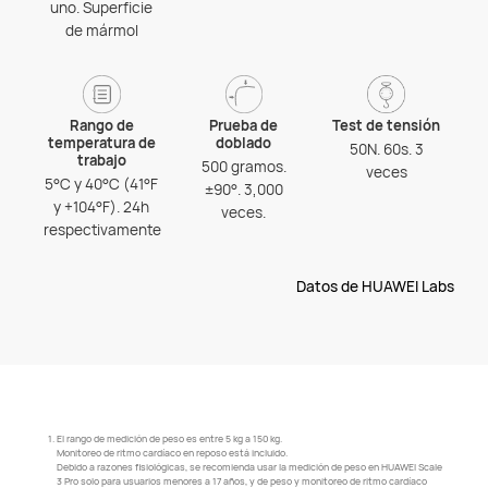
uno. Superficie
de mármol
Rango de
Prueba de
Test de tensión
temperatura de
doblado
50N. 60s. 3
trabajo
500 gramos.
veces
5°C y 40°C (41°F
±90°. 3,000
y +104°F). 24h
veces.
respectivamente
Datos de HUAWEI Labs
1.
El rango de medición de peso es entre 5 kg a 150 kg.
Monitoreo de ritmo cardíaco en reposo está incluido.
Debido a razones fisiológicas, se recomienda usar la medición de peso en HUAWEI Scale
3 Pro solo para usuarios menores a 17 años, y de peso y monitoreo de ritmo cardíaco