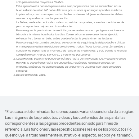
solo para usuarios mayores a 65 años.
Este aparato está pensado para usarse solo por personas que se encuentren en un
buen estado de salud. NO debe utilizarse por usuarios que tengan aparatos médicos
implantados, como marcapasos o implantes cocleares. Mujeres embarazadas deben
usar este aparato con mucha precaución.
La fiebre puede afectar los datos de composición corporales, y solo las mediciones de
peso son precisas bajo estas circunstancias.
Para asegurar la precisión en la medición, se recomienda usar ropa ligera y subirse a la
báscula a la misma hora todos los días. Comer o tomar en exceso, hacer ejercicio
extenuante o tomar un baño antes puede afectar la precisión en las lecturas.
Para conseguir datos más precisos, se recomienda seguir la guía del producto y utilizar
el mango para realizar mediciones de ocho electrodos. Todos los datos están sujetos a
condiciones específicas al momento de realizar las mediciones, y solo son de referencia.
Compatible con Android 6.0/iOs 9.0 y versiones posteriores.
2.
Cada HUAWEI Scale 3 Pro puede conectarse hasta con 10 HUAWEI IDs, y cada uno de los
HUAWEI ID puede tener hasta 10 subcuentas, haciéndolo ideal para el hogar. Sin
embargo, la báscula no siempre puede distinguir entre usuarios con tipos de cuerpo
similares.
3.
Datos de HUAWEI Labs.
*El acceso a determinadas funciones puede variar dependiendo de la región.
Las imágenes de los productos, videos y los contenidos de las pantallas
correspondientes a las páginas precedentes son solo para fines de
referencia. Las funciones y las especificaciones reales de los productos (lo
que incluye, a título meramente ilustrativo, el aspecto, el color y el tamaño),