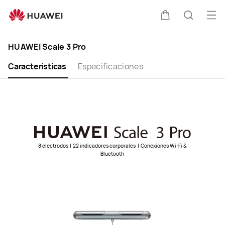
HUAWEI
Scale
Abri
Carrito
Búsque
3
me
Clo
Pro
HUAWEI Scale 3 Pro
Características
Especificaciones
8 electrodos
|
22 indicadores corporales
|
Conexiones Wi-Fi &
Bluetooth