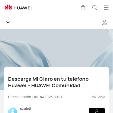
Descarga
Mi
Abri
Carrito
Búsque
Claro
me
en
tu
teléfono
Comunidad
Huawei
–
Galería
HUAWEI
Comunidad
General
Descarga Mi Claro en tu teléfono
Productos
Huawei – HUAWEI Comunidad
HUAWEI Mobile Services
Última Edición : 18/04/2023 00:11
2910
EMUI
scarlett