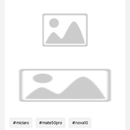
#miclaro
#mate50pro
#nova10