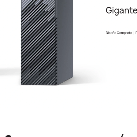
Gigante
Diseño Compacto｜P