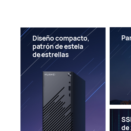
Pan
Diseño compacto,
patrón de estela
de estrellas
SS
de