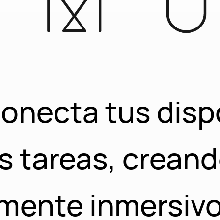
onecta tus disp
us tareas, crean
almente inmersiv