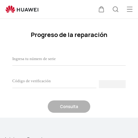
Consulta
de
Abri
Carrito
Búsque
progreso
me
de
reparación
Progreso de la reparación
Consulta