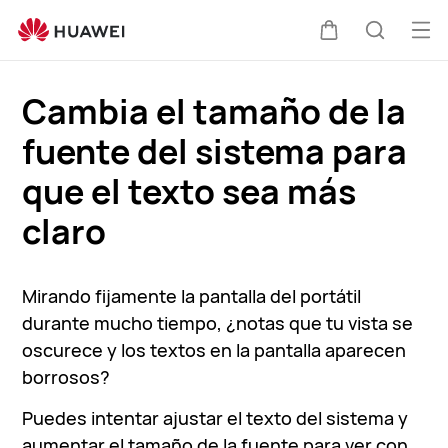
Soporte
técnico
Abri
Carrito
Búsque
de
me
HUAWEI
Cambia el tamaño de la
fuente del sistema para
que el texto sea más
claro
Mirando fijamente la pantalla del portátil
durante mucho tiempo, ¿notas que tu vista se
oscurece y los textos en la pantalla aparecen
borrosos?
Puedes intentar ajustar el texto del sistema y
aumentar el tamaño de la fuente para ver con