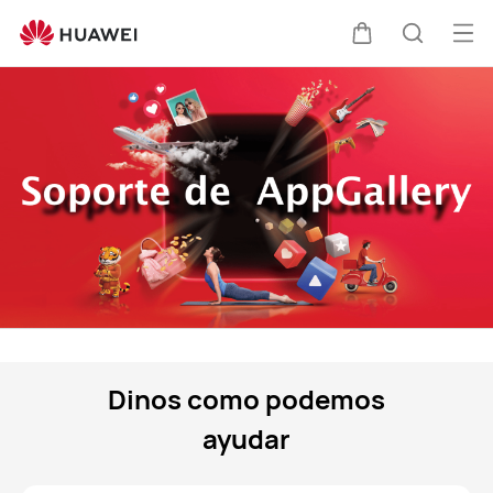
AppGallery
HUAWEI
Abri
Carrito
Búsque
me
Dinos como podemos
ayudar