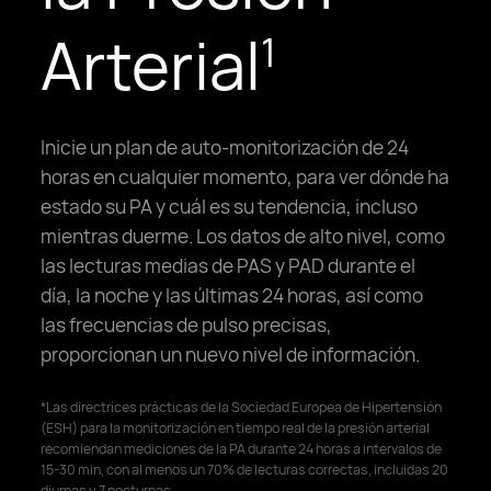
Arterial
1
Inicie un plan de auto-monitorización de 24
horas en cualquier momento, para ver dónde ha
estado su PA y cuál es su tendencia, incluso
mientras duerme. Los datos de alto nivel, como
las lecturas medias de PAS y PAD durante el
día, la noche y las últimas 24 horas, así como
las frecuencias de pulso precisas,
proporcionan un nuevo nivel de información.
*Las directrices prácticas de la Sociedad Europea de Hipertensión
(ESH) para la monitorización en tiempo real de la presión arterial
recomiendan mediciones de la PA durante 24 horas a intervalos de
15-30 min, con al menos un 70% de lecturas correctas, incluidas 20
diurnas y 7 nocturnas.