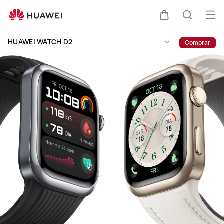
HUAWEI
WATCH
Abri
Carrito
Búsque
D2
me
Clo
HUAWEI WATCH D2
Comprar