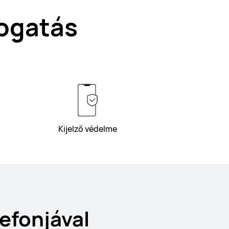
ogatás
Kijelző védelme
efonjával