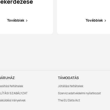
lekérdezése
Továbbiak
Továbbiak
BÁRUHÁZ
TÁMOGATÁS
esítési feltételek
Jótállási feltételek
LÍTÁSI SZABÁLYZAT
Szerviz adatvédelmi nyilatkozat
aküldési irányelvek
The EU Data Act