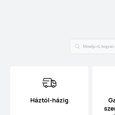
Háztól-házig
Ga
sze