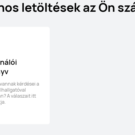
os letöltések az Ön s
nálói
nyv
 vannak kérdései a
lhallgatóval
? A válaszait itt
ja.