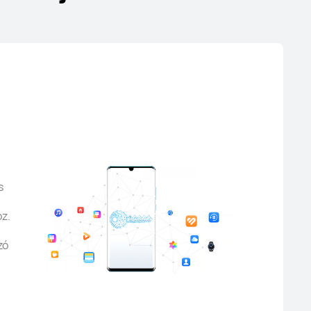
s
z.
zó