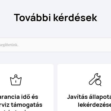
További kérdések
rancia idő és
Javítás állapo
rviz támogatás
lekérdezés