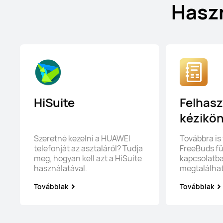
Haszn
HiSuite
Felhasz
kézikö
Szeretné kezelni a HUAWEI
Továbbra is
telefonját az asztaláról? Tudja
FreeBuds fü
meg, hogyan kell azt a HiSuite
kapcsolatban
használatával.
megtalálhat
Továbbiak
Továbbiak