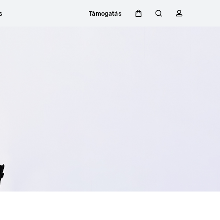
s
Támogatás
Kocsi
Keresés
profil