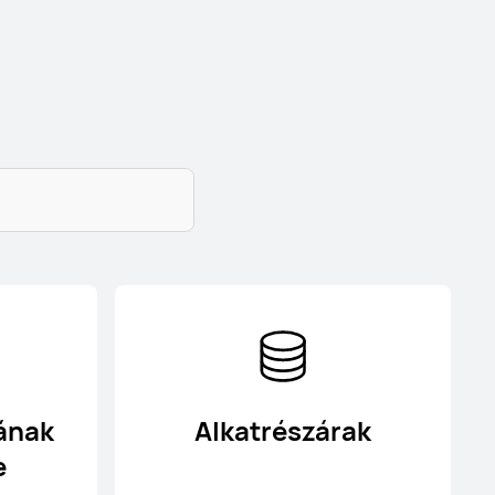
tának
Alkatrészárak
e