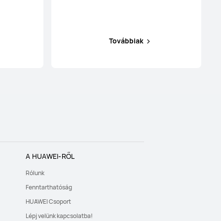
Továbbiak
A HUAWEI-RŐL
Rólunk
Fenntarthatóság
HUAWEI Csoport
Lépj velünk kapcsolatba!