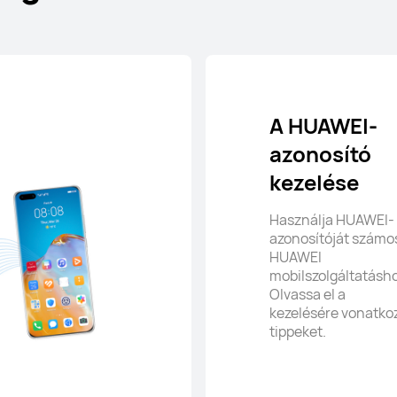
A HUAWEI-
azonosító
kezelése
Használja HUAWEI-
azonosítóját számo
HUAWEI
mobilszolgáltatásho
Olvassa el a
kezelésére vonatko
tippeket.