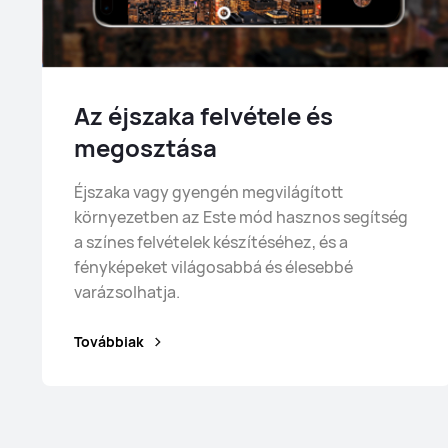
Az éjszaka felvétele és
megosztása
Éjszaka vagy gyengén megvilágított
környezetben az Este mód hasznos segítség
a színes felvételek készítéséhez, és a
fényképeket világosabbá és élesebbé
varázsolhatja.
Továbbiak