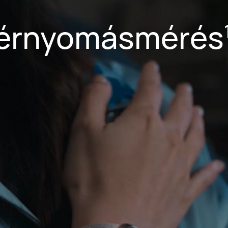
vérnyomásmérés