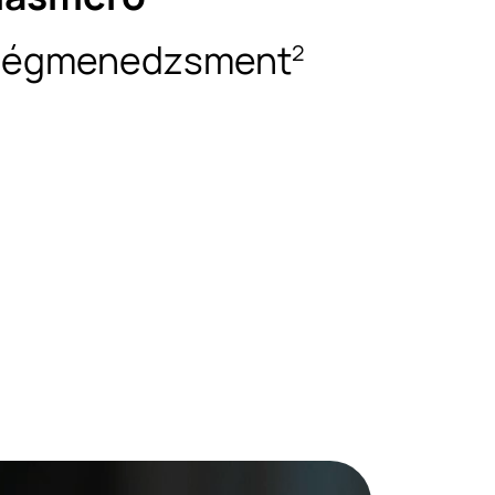
észségmenedzsment
2