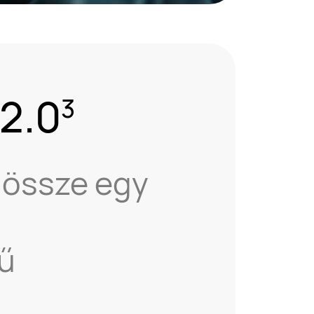
2.0
3
dössze egy
jű