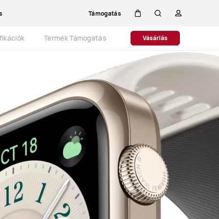
s
Támogatás
Kocsi
Keresés
profil
Close
fikációk
Termék Támogatás
Vásárlás