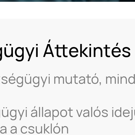
ügyi Áttekintés 
zségügyi mutató, min
gyi állapot valós ide
a a csuklón