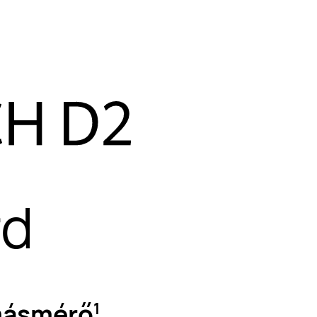
rd
omásmérő
1