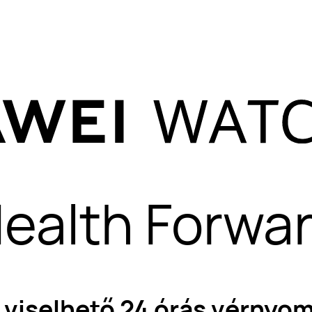
ealth Forwa
 viselhető 24 órás vérny