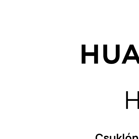
H
Csuklón