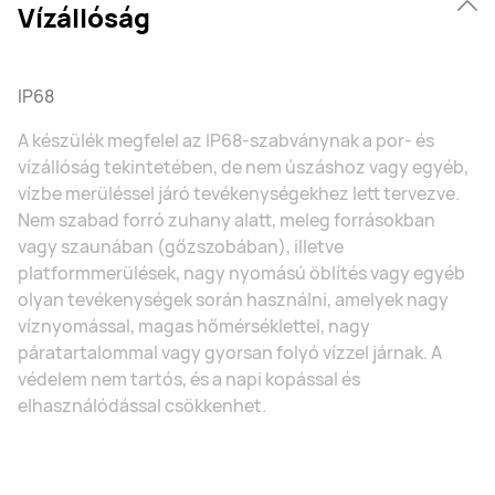
Vízállóság
IP68
A készülék megfelel az IP68-szabványnak a por- és
vízállóság tekintetében, de nem úszáshoz vagy egyéb,
vízbe merüléssel járó tevékenységekhez lett tervezve.
Nem szabad forró zuhany alatt, meleg forrásokban
vagy szaunában (gőzszobában), illetve
platformmerülések, nagy nyomású öblítés vagy egyéb
olyan tevékenységek során használni, amelyek nagy
víznyomással, magas hőmérséklettel, nagy
páratartalommal vagy gyorsan folyó vízzel járnak. A
védelem nem tartós, és a napi kopással és
elhasználódással csökkenhet.