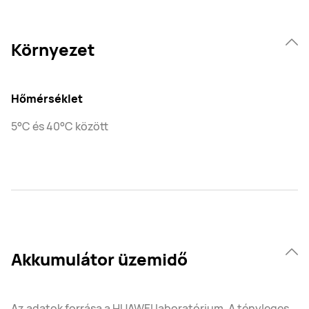
Környezet
Hőmérséklet
5°C és 40°C között
Akkumulátor üzemidő
Az adatok forrása a HUAWEI laboratórium. A tényleges