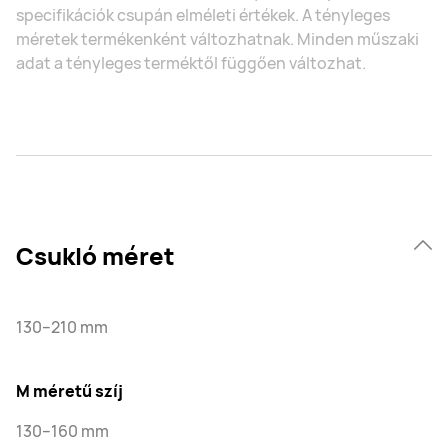
specifikációk csupán elméleti értékek. A tényleges
méretek termékenként változhatnak. Minden műszaki
adat a tényleges terméktől függően változhat.
Csukló méret
130–210 mm
M méretű szíj
130–160 mm