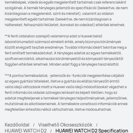
termékképek, videók és egyéb megjelenített tartalmak csak referenciaként
szolgálnak. A termék tényleges jellemzői és specifikációi (beleértve, de nem
kizárólagosan a megjelenést, színt és méretet), valamint az oldalon
megjelenített egyéb tartalmak (beleértve, de nem kizárólagosan a
háttereket, felhasználói felületet, ikonokat és videókat) eltérőek lehetnek.
**A fenti oldalakon szereplő valamennyi adat a Huawei belső
laboratóriumaiból származó elméleti érték, amely bizonyos körülmények
között elvégzett tesztek eredménye. További információkért tekintse meg a
fent említett termékadatokat. A tényleges adatok az egyes termékektől,
szoftververzióktól, alkalmazási körülményektől és környezeti tényezőktől
függően eltérőek lehetnek. Minden adat függ a tényleges használattól.
***A pontos termékadatok, -jellemzők és -funkciók megjelenítése céljából
az egyes gyártási tételeket, illetve a gyártás és ellátás tényezőit érintő
valós idejű változások miatt a Huawei valós idejű módosításokat végezhet a
fenti információs oldalak szöveges leírásait és képeit illetően, hogy az
adatok megfeleljenek a termékek tényleges teljesítményének, jellemzőinek,
mutatóinak és alkotóelemeinek. A termékekre vonatkozó információk ennek
megfelelően értesítés nélkül változhatnak, illetve módosulhatnak.
Kezdőoldal
Viselhető Okoseszközök
HUAWEI WATCH D2
HUAWEI WATCH D2 Specification