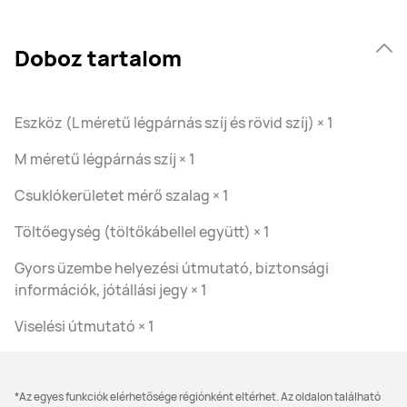
Doboz tartalom
Eszköz (L méretű légpárnás szíj és rövid szíj) × 1
M méretű légpárnás szíj × 1
Csuklókerületet mérő szalag × 1
Töltőegység (töltőkábellel együtt) × 1
Gyors üzembe helyezési útmutató, biztonsági
információk, jótállási jegy × 1
Viselési útmutató × 1
*Az egyes funkciók elérhetősége régiónként eltérhet. Az oldalon található