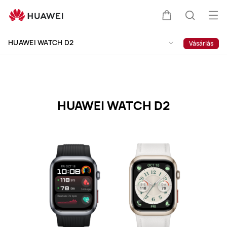
HUAWEI
WATCH
Me
Kocsi
Keresés
D2
meg
Clo
Specification
HUAWEI WATCH D2
Vásárlás
HUAWEI WATCH D2