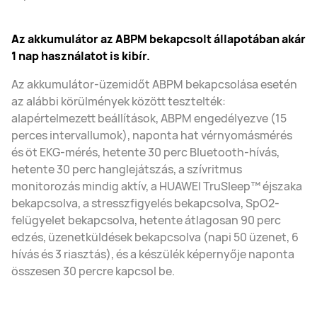
Az akkumulátor az ABPM bekapcsolt állapotában akár
1 nap használatot is kibír.
Az akkumulátor-üzemidőt ABPM bekapcsolása esetén
az alábbi körülmények között tesztelték:
alapértelmezett beállítások, ABPM engedélyezve (15
perces intervallumok), naponta hat vérnyomásmérés
és öt EKG-mérés, hetente 30 perc Bluetooth-hívás,
hetente 30 perc hanglejátszás, a szívritmus
monitorozás mindig aktív, a HUAWEI TruSleep™ éjszaka
bekapcsolva, a stresszfigyelés bekapcsolva, SpO2-
felügyelet bekapcsolva, hetente átlagosan 90 perc
edzés, üzenetküldések bekapcsolva (napi 50 üzenet, 6
hívás és 3 riasztás), és a készülék képernyője naponta
összesen 30 percre kapcsol be.