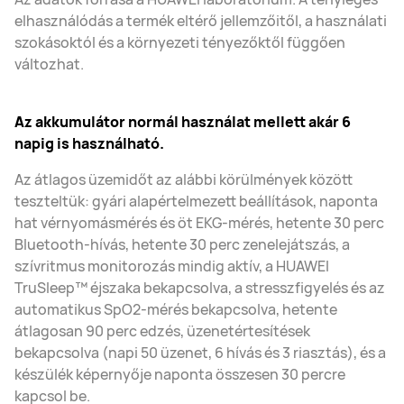
elhasználódás a termék eltérő jellemzőitől, a használati
szokásoktól és a környezeti tényezőktől függően
változhat.
Az akkumulátor normál használat mellett akár 6
napig is használható.
Az átlagos üzemidőt az alábbi körülmények között
teszteltük: gyári alapértelmezett beállítások, naponta
hat vérnyomásmérés és öt EKG-mérés, hetente 30 perc
Bluetooth-hívás, hetente 30 perc zenelejátszás, a
szívritmus monitorozás mindig aktív, a HUAWEI
TruSleep™ éjszaka bekapcsolva, a stresszfigyelés és az
automatikus SpO2-mérés bekapcsolva, hetente
átlagosan 90 perc edzés, üzenetértesítések
bekapcsolva (napi 50 üzenet, 6 hívás és 3 riasztás), és a
készülék képernyője naponta összesen 30 percre
kapcsol be.