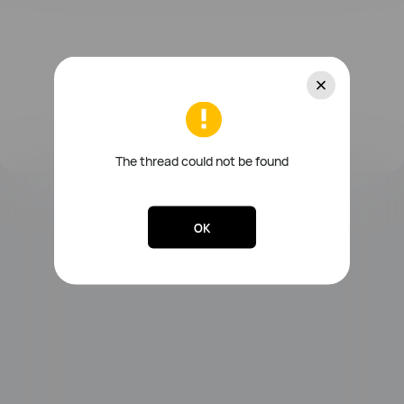
The thread could not be found
OK