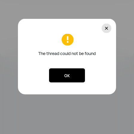
The thread could not be found
OK