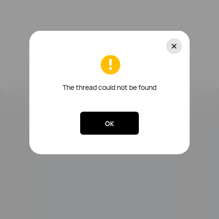
The thread could not be found
OK