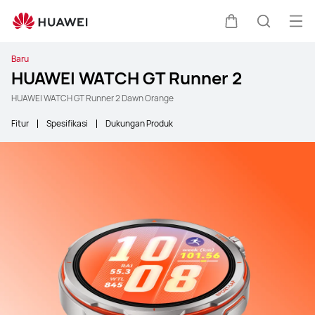
Buk
Kem di keret
Pencari
Baru
HUAWEI WATCH GT Runner 2
HUAWEI WATCH GT Runner 2 Dawn Orange
Fitur
Spesifikasi
Dukungan Produk