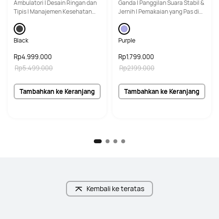
Ambulatori | Desain Ringan dan
Ganda | Panggilan Suara Stabil &
Tipis | Manajemen Kesehatan
Jernih | Pemakaian yang Pas di
Menyeluruh
Telinga
Black
Purple
Rp4.999.000
Rp1.799.000
Rp5.499.000
Rp2.199.000
Tambahkan ke Keranjang
Tambahkan ke Keranjang
Kembali ke teratas