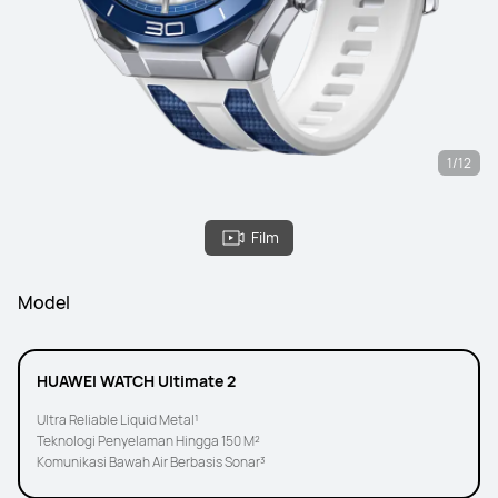
1/12
Film
Model
HUAWEI WATCH Ultimate 2
Ultra Reliable Liquid Metal¹
Teknologi Penyelaman Hingga 150 M²
Komunikasi Bawah Air Berbasis Sonar³