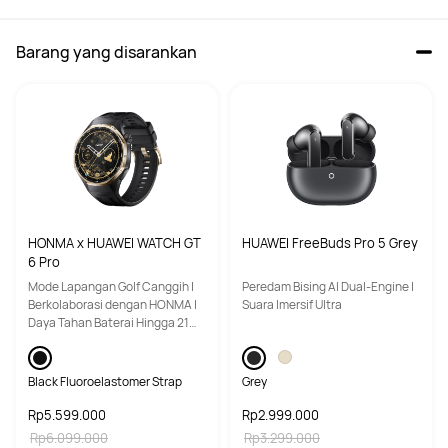
Barang yang disarankan
HONMA x HUAWEI WATCH GT
HUAWEI FreeBuds Pro 5 Grey
6 Pro
Mode Lapangan Golf Canggih |
Peredam Bising AI Dual-Engine |
Berkolaborasi dengan HONMA |
Suara Imersif Ultra
Daya Tahan Baterai Hingga 21
Hari
Black Fluoroelastomer Strap
Grey
Rp5.599.000
Rp2.999.000
Rp6.099.000
Rp3.299.000