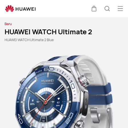
Buk
Kem di keret
Pencari
Baru
HUAWEI WATCH Ultimate 2
HUAWEI WATCH Ultimate 2 Blue