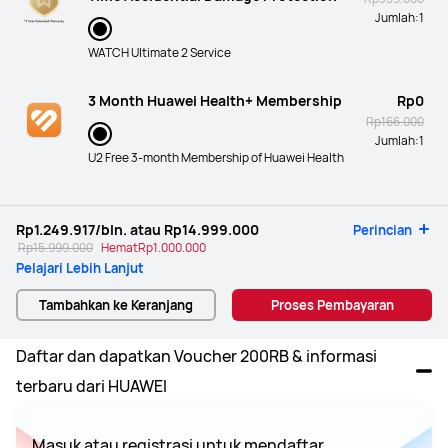
Jumlah:
1
WATCH Ultimate 2 Service
3 Month Huawei Health+ Membership
Rp0
Rp166.000
Jumlah:
1
U2 Free 3-month Membership of Huawei Health
Rp1.249.917
/bln. atau
Rp14.999.000
Perincian
Rp15.999.000
Hemat
Rp1.000.000
Pelajari Lebih Lanjut
Tambahkan ke Keranjang
Proses Pembayaran
Daftar dan dapatkan Voucher 200RB & informasi 
terbaru dari HUAWEI
Masuk atau registrasi untuk mendaftar