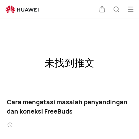
Buk
Kem
Pencari
Me
di
kereta
未找到推文
Cara mengatasi masalah penyandingan
dan koneksi FreeBuds