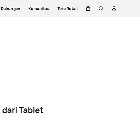
Dukungan
Komunitas
Toko Retail
Kem
Pencarian
Profil
di
kereta
 dari Tablet