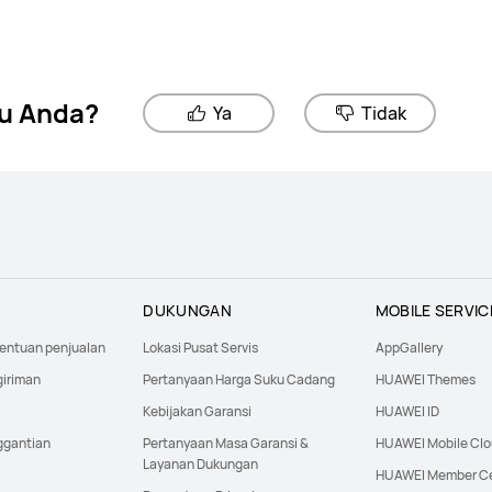
u Anda?
Ya
Tidak
DUKUNGAN
MOBILE SERVIC
tentuan penjualan
Lokasi Pusat Servis
AppGallery
giriman
Pertanyaan Harga Suku Cadang
HUAWEI Themes
Kebijakan Garansi
HUAWEI ID
ggantian
Pertanyaan Masa Garansi &
HUAWEI Mobile Cl
Layanan Dukungan
HUAWEI Member C