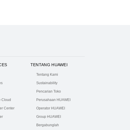
CES
TENTANG HUAWEI
Tentang Kami
es
Sustainability
Pencarian Toko
 Cloud
Perusahaan HUAWEI
r Center
Operator HUAWEI
er
Group HUAWEI
h
Bergabunglah