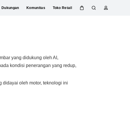
Dukungan
Komunitas
Toko Retail
K
P
P
e
e
r
m
n
o
d
c
f
i
a
i
k
r
l
e
i
gambar yang didukung oleh AI,
r
a
ada kondisi penerangan yang redup,
e
n
t
 didayai oleh motor, teknologi ini
a