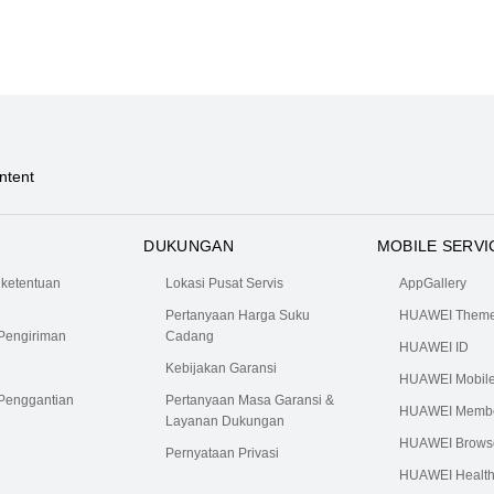
ntent
DUKUNGAN
MOBILE SERVI
 ketentuan
Lokasi Pusat Servis
AppGallery
Pertanyaan Harga Suku
HUAWEI Them
Pengiriman
Cadang
HUAWEI ID
Kebijakan Garansi
HUAWEI Mobile
 Penggantian
Pertanyaan Masa Garansi &
HUAWEI Membe
Layanan Dukungan
HUAWEI Brows
Pernyataan Privasi
HUAWEI Healt