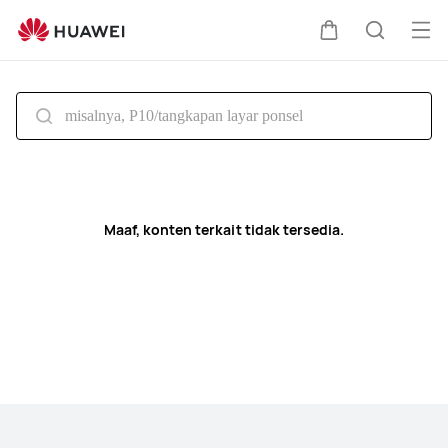
search
Buk
Kem
Pencari
Me
di
kereta
Maaf, konten terkait tidak tersedia.