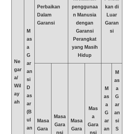
Perbaikan
penggunaa
kan di
Dalam
n
Manusia
Luar
Garansi
dengan
Garan
M
Garansi
si
as
Perangkat
a
yang Masih
G
Hidup
Ne
ar
gar
an
M
a/
si
as
Wil
D
M
a
ay
as
as
G
ah
ar
a
ar
Mas
(B
G
an
Masa
a
ul
Masa
Masa
ar
si
Gara
Gara
an
Gara
Gara
an
S
nsi
nsi