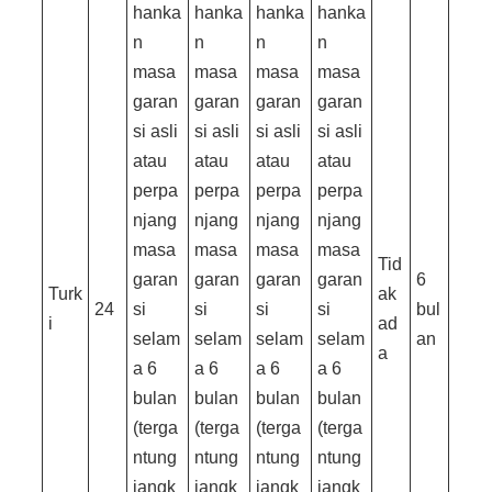
hanka
hanka
hanka
hanka
n
n
n
n
masa
masa
masa
masa
garan
garan
garan
garan
si asli
si asli
si asli
si asli
atau
atau
atau
atau
perpa
perpa
perpa
perpa
njang
njang
njang
njang
masa
masa
masa
masa
Tid
garan
garan
garan
garan
6
Turk
ak
24
si
si
si
si
bul
i
ad
selam
selam
selam
selam
an
a
a 6
a 6
a 6
a 6
bulan
bulan
bulan
bulan
(terga
(terga
(terga
(terga
ntung
ntung
ntung
ntung
jangk
jangk
jangk
jangk