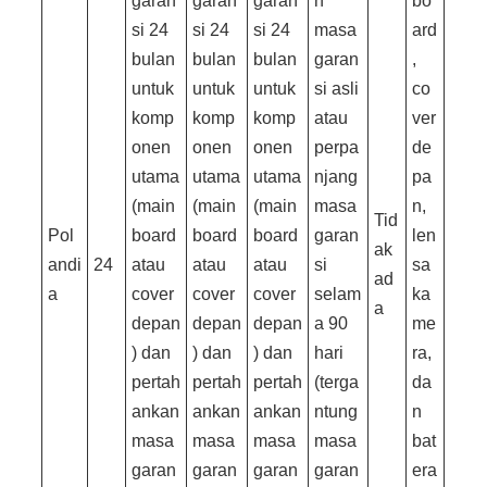
garan
garan
garan
n
bo
si 24
si 24
si 24
masa
ard
bulan
bulan
bulan
garan
,
untuk
untuk
untuk
si asli
co
komp
komp
komp
atau
ver
onen
onen
onen
perpa
de
utama
utama
utama
njang
pa
(main
(main
(main
masa
n,
Tid
Pol
board
board
board
garan
len
ak
andi
24
atau
atau
atau
si
sa
ad
a
cover
cover
cover
selam
ka
a
depan
depan
depan
a 90
me
) dan
) dan
) dan
hari
ra,
pertah
pertah
pertah
(terga
da
ankan
ankan
ankan
ntung
n
masa
masa
masa
masa
bat
garan
garan
garan
garan
era