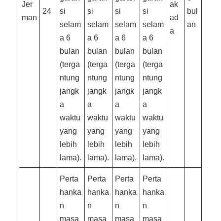
Jer
ak
24
si
si
si
si
bul
man
ad
selam
selam
selam
selam
an
a
a 6
a 6
a 6
a 6
bulan
bulan
bulan
bulan
(terga
(terga
(terga
(terga
ntung
ntung
ntung
ntung
jangk
jangk
jangk
jangk
a
a
a
a
waktu
waktu
waktu
waktu
yang
yang
yang
yang
lebih
lebih
lebih
lebih
lama).
lama).
lama).
lama).
Perta
Perta
Perta
Perta
hanka
hanka
hanka
hanka
n
n
n
n
masa
masa
masa
masa