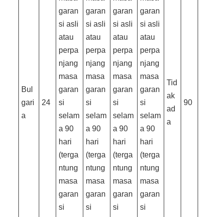
garan
garan
garan
garan
si asli
si asli
si asli
si asli
atau
atau
atau
atau
perpa
perpa
perpa
perpa
njang
njang
njang
njang
masa
masa
masa
masa
Tid
Bul
garan
garan
garan
garan
ak
gari
24
si
si
si
si
90
ad
a
selam
selam
selam
selam
a
a 90
a 90
a 90
a 90
hari
hari
hari
hari
(terga
(terga
(terga
(terga
ntung
ntung
ntung
ntung
masa
masa
masa
masa
garan
garan
garan
garan
si
si
si
si