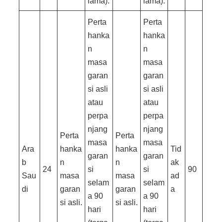
lama).
lama).
Perta
Perta
hanka
hanka
n
n
masa
masa
garan
garan
si asli
si asli
atau
atau
perpa
perpa
njang
njang
Perta
Perta
masa
masa
Ara
hanka
hanka
Tid
garan
garan
b
n
n
ak
24
si
si
90
Sau
masa
masa
ad
selam
selam
di
garan
garan
a
a 90
a 90
si asli.
si asli.
hari
hari