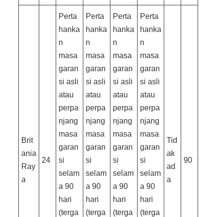
Perta
Perta
Perta
Perta
hanka
hanka
hanka
hanka
n
n
n
n
masa
masa
masa
masa
garan
garan
garan
garan
si asli
si asli
si asli
si asli
atau
atau
atau
atau
perpa
perpa
perpa
perpa
njang
njang
njang
njang
masa
masa
masa
masa
Brit
Tid
garan
garan
garan
garan
ania
ak
24
si
si
si
si
90
Ray
ad
selam
selam
selam
selam
a
a
a 90
a 90
a 90
a 90
hari
hari
hari
hari
(terga
(terga
(terga
(terga