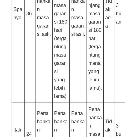
hanka
hanka
Tid
masa
njang
3
Spa
n
n
ak
36
garan
masa
bul
nyol
masa
masa
ad
si 180
garan
an
garan
garan
a
hari
si 180
si asli.
si asli.
(terga
hari
ntung
(terga
masa
ntung
garan
mana
si
yang
yang
lebih
lebih
lama).
lama).
Perta
Perta
Perta
Perta
hanka
hanka
hanka
hanka
Tid
n
3
Itali
n
n
n
ak
24
masa
bul