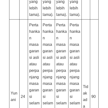
yang
yang
yang
yang
lebih
lebih
lebih
lebih
lama).
lama).
lama).
lama).
Perta
Perta
Perta
Perta
hanka
hanka
hanka
hanka
n
n
n
n
masa
masa
masa
masa
garan
garan
garan
garan
si asli
si asli
si asli
si asli
atau
atau
atau
atau
perpa
perpa
perpa
perpa
njang
njang
njang
njang
masa
masa
masa
masa
Tid
garan
garan
garan
garan
Yun
ak
24
si
si
si
si
90
ani
ad
selam
selam
selam
selam
a