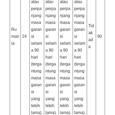
atau
atau
atau
atau
perpa
perpa
perpa
perpa
njang
njang
njang
njang
masa
masa
masa
masa
Tid
Ru
garan
garan
garan
garan
ak
man
24
si
si
si
si
90
ad
ia
selam
selam
selam
selam
a
a 90
a 90
a 90
a 90
hari
hari
hari
hari
(terga
(terga
(terga
(terga
ntung
ntung
ntung
ntung
masa
masa
masa
masa
garan
garan
garan
garan
si
si
si
si
yang
yang
yang
yang
lebih
lebih
lebih
lebih
lama).
lama).
lama).
lama).