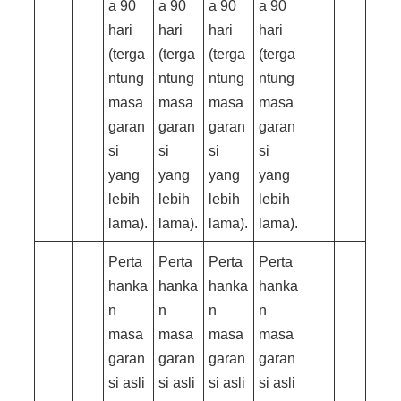
a 90
a 90
a 90
a 90
hari
hari
hari
hari
(terga
(terga
(terga
(terga
ntung
ntung
ntung
ntung
masa
masa
masa
masa
garan
garan
garan
garan
si
si
si
si
yang
yang
yang
yang
lebih
lebih
lebih
lebih
lama).
lama).
lama).
lama).
Perta
Perta
Perta
Perta
hanka
hanka
hanka
hanka
n
n
n
n
masa
masa
masa
masa
garan
garan
garan
garan
si asli
si asli
si asli
si asli