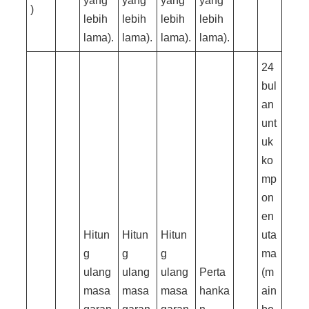
yang
yang
yang
yang
)
lebih
lebih
lebih
lebih
lama).
lama).
lama).
lama).
24
bul
an
unt
uk
ko
mp
on
en
Hitun
Hitun
Hitun
uta
g
g
g
ma
ulang
ulang
ulang
Perta
(m
masa
masa
masa
hanka
ain