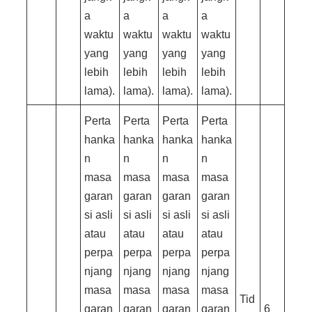
a
a
a
a
waktu
waktu
waktu
waktu
yang
yang
yang
yang
lebih
lebih
lebih
lebih
lama).
lama).
lama).
lama).
Perta
Perta
Perta
Perta
hanka
hanka
hanka
hanka
n
n
n
n
masa
masa
masa
masa
garan
garan
garan
garan
si asli
si asli
si asli
si asli
atau
atau
atau
atau
perpa
perpa
perpa
perpa
njang
njang
njang
njang
masa
masa
masa
masa
Tid
garan
garan
garan
garan
6