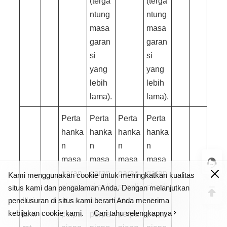
(terga
(terga
ntung
ntung
masa
masa
garan
garan
si
si
yang
yang
lebih
lebih
lama).
lama).
Perta
Perta
Perta
Perta
hanka
hanka
hanka
hanka
n
n
n
n
masa
masa
masa
masa
garan
garan
garan
garan
Kami menggunakan cookie untuk meningkatkan kualitas
si asli
si asli
si asli
si asli
situs kami dan pengalaman Anda. Dengan melanjutkan
penelusuran di situs kami berarti Anda menerima
Uni
atau
atau
atau
atau
kebijakan cookie kami.
Cari tahu selengkapnya
Emi
perpa
perpa
perpa
perpa