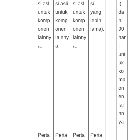
si asli
si asli
si asli
si
i)
untuk
untuk
untuk
yang
da
komp
komp
komp
lebih
n
onen
onen
onen
lama).
90
lainny
lainny
lainny
har
a.
a.
a.
i
unt
uk
ko
mp
on
en
lai
nn
ya
Perta
Perta
Perta
Perta