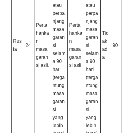
atau
atau
perpa
perpa
njang
njang
Perta
Perta
masa
masa
hanka
hanka
Tid
garan
garan
Rus
n
n
ak
24
si
si
90
ia
masa
masa
ad
selam
selam
garan
garan
a
a 90
a 90
si asli.
si asli.
hari
hari
(terga
(terga
ntung
ntung
masa
masa
garan
garan
si
si
yang
yang
lebih
lebih