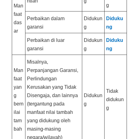
ntian
g
g
Man
faat
Perbaikan dalam
Didukun
Diduku
das
garansi
g
ng
ar
Perbaikan di luar
Didukun
Diduku
garansi
g
ng
Misalnya,
Man
Perpanjangan Garansi,
faat
Perlindungan
yan
Kerusakan yang Tidak
Tidak
g
Disengaja, dan lainnya
Didukun
didukun
bern
(tergantung pada
g
g
ilai
manfaat nilai tambah
tam
yang didukung oleh
bah
masing-masing
negara/wilayah)