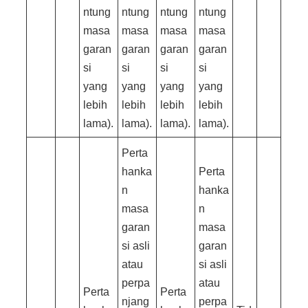
ntung
ntung
ntung
ntung
masa
masa
masa
masa
garan
garan
garan
garan
si
si
si
si
yang
yang
yang
yang
lebih
lebih
lebih
lebih
lama).
lama).
lama).
lama).
Perta
hanka
Perta
n
hanka
masa
n
garan
masa
si asli
garan
atau
si asli
perpa
atau
Perta
Perta
njang
perpa