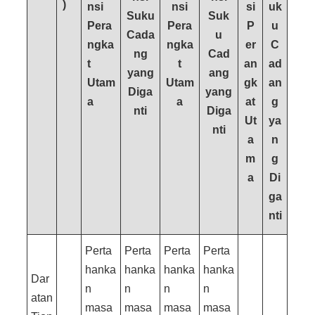
)
nsi
nsi
si
uk
Suku
Suk
Pera
Pera
P
u
Cada
u
ngka
ngka
er
C
ng
Cad
t
t
an
ad
yang
ang
Utam
Utam
gk
an
Diga
yang
a
a
at
g
nti
Diga
Ut
ya
nti
a
n
m
g
a
Di
ga
nti
Perta
Perta
Perta
Perta
hanka
hanka
hanka
hanka
Dar
n
n
n
n
atan
masa
masa
masa
masa