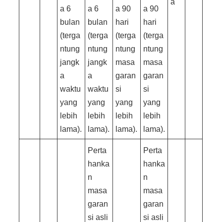
a
a 6
a 6
a 90
a 90
bulan
bulan
hari
hari
(terga
(terga
(terga
(terga
ntung
ntung
ntung
ntung
jangk
jangk
masa
masa
a
a
garan
garan
waktu
waktu
si
si
yang
yang
yang
yang
lebih
lebih
lebih
lebih
lama).
lama).
lama).
lama).
Perta
Perta
hanka
hanka
n
n
masa
masa
garan
garan
si asli
si asli