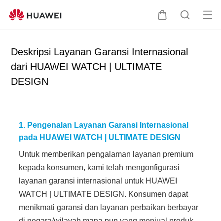
Bu
K
P
ka
e
e
Me
m
n
Deskripsi Layanan Garansi Internasional
nu
d
c
dari HUAWEI WATCH | ULTIMATE
i
a
DESIGN
k
r
e
i
r
a
e
n
1. Pengenalan Layanan Garansi Internasional
t
pada HUAWEI WATCH | ULTIMATE DESIGN
a
Untuk memberikan pengalaman layanan premium
kepada konsumen, kami telah mengonfigurasi
layanan garansi internasional untuk HUAWEI
WATCH | ULTIMATE DESIGN. Konsumen dapat
menikmati garansi dan layanan perbaikan berbayar
di negara/wilayah mana pun yang menjual produk