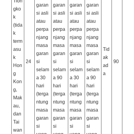
Tion
garan
garan
garan
garan
gko
si asli
si asli
si asli
si asli
k
atau
atau
atau
atau
(tida
perpa
perpa
perpa
perpa
k
njang
njang
njang
njang
term
masa
masa
masa
masa
asu
Tid
garan
garan
garan
garan
k
ak
24
si
si
si
si
90
Hon
ad
selam
selam
selam
selam
g
a
a 30
a 90
a 30
a 90
Kon
hari
hari
hari
hari
g,
(terga
(terga
(terga
(terga
Mak
ntung
ntung
ntung
ntung
au,
masa
masa
masa
masa
dan
garan
garan
garan
garan
Tai
si
si
si
si
wan