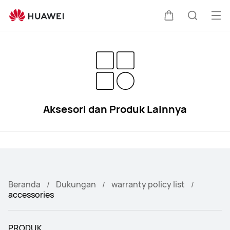
Kebijakan
Garansi
Buk
Kem
Pencari
HUAWEI
Me
di
kereta
Aksesori dan Produk Lainnya
Beranda
Dukungan
warranty policy list
accessories
PRODUK