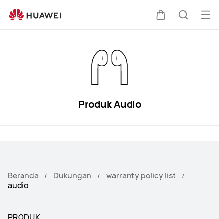
Kebijakan
Garansi
Buk
Kem
Pencari
HUAWEI
Me
di
kereta
Produk Audio
Beranda
Dukungan
warranty policy list
audio
PRODUK