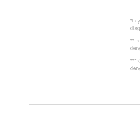
*Lay
diag
**Da
den
***R
deng