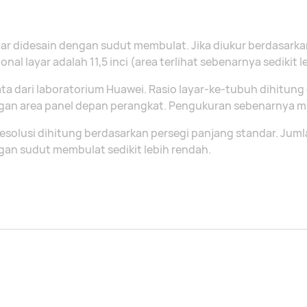
ar didesain dengan sudut membulat. Jika diukur berdasarka
onal layar adalah 11,5 inci (area terlihat sebenarnya sedikit le
ta dari laboratorium Huawei. Rasio layar-ke-tubuh dihitun
gan area panel depan perangkat. Pengukuran sebenarnya m
esolusi dihitung berdasarkan persegi panjang standar. Jumla
an sudut membulat sedikit lebih rendah.