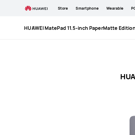
HUAWEI
Store
Smartphone
Wearable
P
MatePad
11.5-
inch
HUAWEI MatePad 11.5-inch PaperMatte Editio
PaperMatte
Edition
Specification
HUA