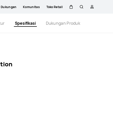
Dukungan
Komunitas
Toko Retail
Kem
Pencarian
Profil
Close
tur
Spesifikasi
Dukungan Produk
di
kereta
tion