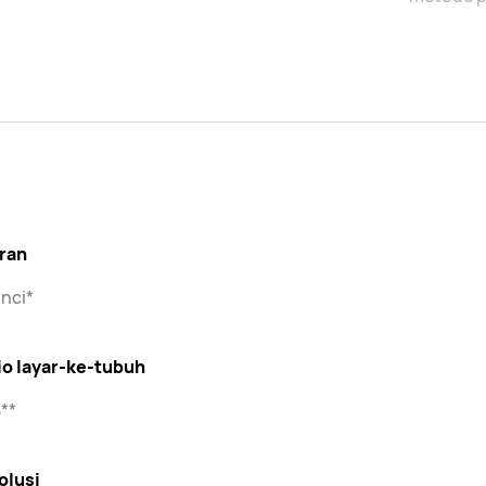
ran
inci*
io layar-ke-tubuh
**
olusi