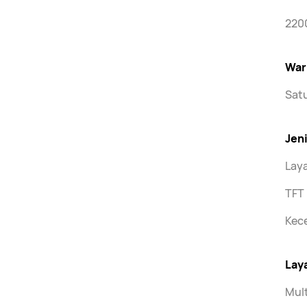
2200
War
Satu
Jen
Lay
TFT 
Kece
Lay
Mult