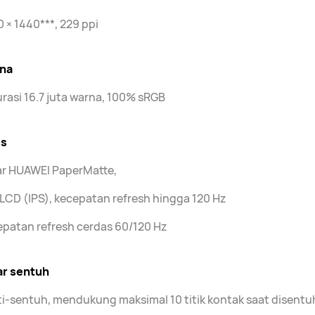
 × 1440***, 229 ppi
na
rasi 16.7 juta warna, 100% sRGB
is
ar HUAWEI PaperMatte,
LCD (IPS), kecepatan refresh hingga 120 Hz
patan refresh cerdas 60/120 Hz
ar sentuh
i-sentuh, mendukung maksimal 10 titik kontak saat disentu