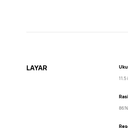
LAYAR
Uku
11.5 
Ras
86%
Res