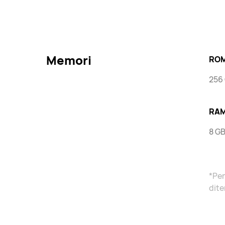
Memori
RO
256
RAM
8 GB
*Pen
dite