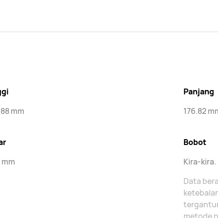
ggi
Panjang
.88 mm
176.82 m
ar
Bobot
5 mm
Kira-kira
Data bera
ketebala
tergantun
metode p