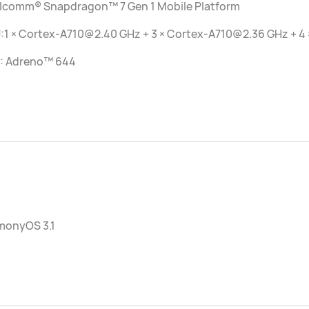
lcomm® Snapdragon™ 7 Gen 1 Mobile Platform
:1 × Cortex-A710@2.40 GHz + 3 × Cortex-A710@2.36 GHz + 4
: Adreno™ 644
monyOS 3.1