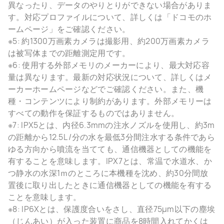
異なったり、データのやりとりができない場合がありま
す。対応プロファイルについて、詳しくは「ドコモのホ
ームページ」をご確認ください。
※5: 約1300万画素カメラは撮影用、約200万画素カメラ
は被写体までの距離測定用です。
※6: 使用する外部メモリのメーカーにより、最大対応容
量は異なります。最新の対応状況について、詳しくはメ
ーカーホームページなどでご確認ください。また、機
種・コンテンツにより制約があります。外部メモリーは
すべての動作を保証するものではありません。
※7: IPX5とは、内径6.3mmの注水ノズルを使用し、約3m
の距離から12.5L /分の水を最低3分間注水する条件であら
ゆる方向から噴流を当てても、通信機器としての機能を
有することを意味します。IPX7とは、常温で水道水、か
つ静水の水深1ｍのところに本機種を沈め、約30分間放
置後に取り出したときに通信機器としての機能を有する
ことを意味します。
※8: IP6Xとは、保護度合いをさし、直径75μm以下の塵埃
（じんあい）が入った装置に商品を8時間入れてかくは