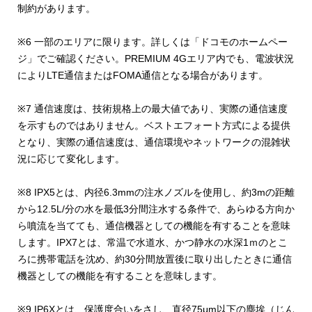
制約があります。
※6 一部のエリアに限ります。詳しくは「ドコモのホームペー
ジ」でご確認ください。PREMIUM 4Gエリア内でも、電波状況
によりLTE通信またはFOMA通信となる場合があります。
※7 通信速度は、技術規格上の最大値であり、実際の通信速度
を示すものではありません。ベストエフォート方式による提供
となり、実際の通信速度は、通信環境やネットワークの混雑状
況に応じて変化します。
※8 IPX5とは、内径6.3mmの注水ノズルを使用し、約3mの距離
から12.5L/分の水を最低3分間注水する条件で、あらゆる方向か
ら噴流を当てても、通信機器としての機能を有することを意味
します。IPX7とは、常温で水道水、かつ静水の水深1ｍのとこ
ろに携帯電話を沈め、約30分間放置後に取り出したときに通信
機器としての機能を有することを意味します。
※9 IP6Xとは、保護度合いをさし、直径75μm以下の塵埃（じん