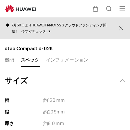
specs
オ
カ
検
ー
7月30日よりHUAWEI FreeClip 2 S クラウドファンディング開
プ
Clo
始！
今すぐチェック
ー
索
ン
メ
dtab Compact d-02K
ト
ニ
機能
スペック
インフォメーション
ュ
ー
サイズ
幅
約120 mm
縦
約209mm
厚さ
約8.0 mm