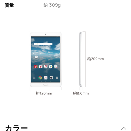
質量
約 309g
カラー