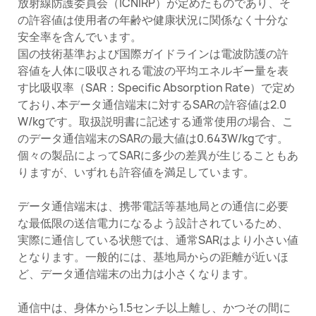
放射線防護委員会（ICNIRP）が定めたものであり、そ
の許容値は使用者の年齢や健康状況に関係なく十分な
安全率を含んでいます。
国の技術基準および国際ガイドラインは電波防護の許
容値を人体に吸収される電波の平均エネルギー量を表
す比吸収率（SAR：Specific Absorption Rate）で定め
ており､本データ通信端末に対するSARの許容値は2.0
W/kgです。取扱説明書に記述する通常使用の場合、こ
のデータ通信端末のSARの最大値は0.643W/kgです。
個々の製品によってSARに多少の差異が生じることもあ
りますが、いずれも許容値を満足しています。
データ通信端末は、携帯電話等基地局との通信に必要
な最低限の送信電力になるよう設計されているため、
実際に通信している状態では、通常SARはより小さい値
となります。一般的には、基地局からの距離が近いほ
ど、データ通信端末の出力は小さくなります。
通信中は、身体から1.5センチ以上離し、かつその間に