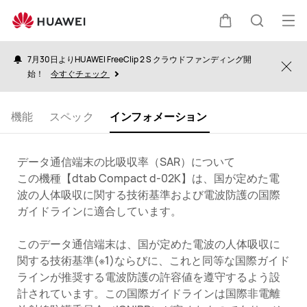
information
オ
カ
検
ー
7月30日よりHUAWEI FreeClip 2 S クラウドファンディング開
プ
Clo
始！
今すぐチェック
ー
索
ン
メ
機能
スペック
インフォメーション
ト
ニ
ュ
データ通信端末の比吸収率（SAR）について
ー
この機種【dtab Compact d-02K】は、国が定めた電
波の人体吸収に関する技術基準および電波防護の国際
ガイドラインに適合しています。
このデータ通信端末は、国が定めた電波の人体吸収に
関する技術基準(※1)ならびに、これと同等な国際ガイド
ラインが推奨する電波防護の許容値を遵守するよう設
計されています。この国際ガイドラインは国際非電離