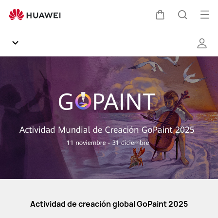
GoPaint
2025
Abri
Carrito
Búsque
me
Comunidad
Galería
General
Productos
HUAWEI Mobile Services
Actividad de creación global GoPaint 2025
EMUI