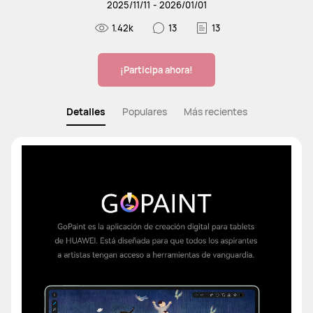
2025
/
11
/
11
-
2026
/
01
/
01
Soporte
1.42k
13
13
¡Participa ahora!
Detalles
Populares
Más recientes