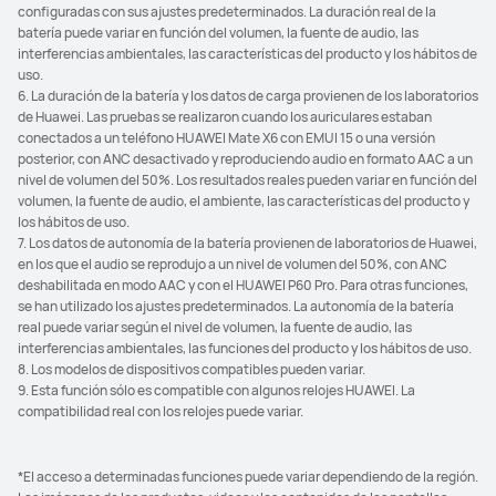
configuradas con sus ajustes predeterminados. La duración real de la
batería puede variar en función del volumen, la fuente de audio, las
interferencias ambientales, las características del producto y los hábitos de
uso.
6. La duración de la batería y los datos de carga provienen de los laboratorios
de Huawei. Las pruebas se realizaron cuando los auriculares estaban
conectados a un teléfono HUAWEI Mate X6 con EMUI 15 o una versión
posterior, con ANC desactivado y reproduciendo audio en formato AAC a un
nivel de volumen del 50%. Los resultados reales pueden variar en función del
volumen, la fuente de audio, el ambiente, las características del producto y
los hábitos de uso.
7. Los datos de autonomía de la batería provienen de laboratorios de Huawei,
en los que el audio se reprodujo a un nivel de volumen del 50%, con ANC
deshabilitada en modo AAC y con el HUAWEI P60 Pro. Para otras funciones,
se han utilizado los ajustes predeterminados. La autonomía de la batería
real puede variar según el nivel de volumen, la fuente de audio, las
interferencias ambientales, las funciones del producto y los hábitos de uso.
8. Los modelos de dispositivos compatibles pueden variar.
9. Esta función sólo es compatible con algunos relojes HUAWEI. La
compatibilidad real con los relojes puede variar.
*El acceso a determinadas funciones puede variar dependiendo de la región.