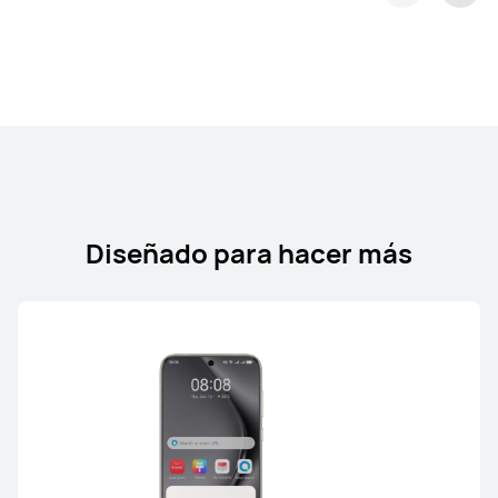
Serie FreeArc
HUAWEI FreeArc
Diseñado para hacer más
Conoce más
Serie FreeLace