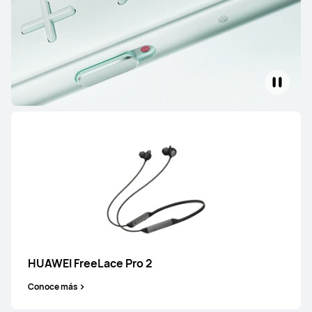
HUAWEI FreeBuds SE 4 ANC
Desde $ 1,399
$ 1,499
Conoce más
Comprar
HUAWEI FreeBuds 6
Desde $ 1,999
$ 3,999
HUAWEI FreeLace Pro 2
Conoce más
Comprar
Conoce más