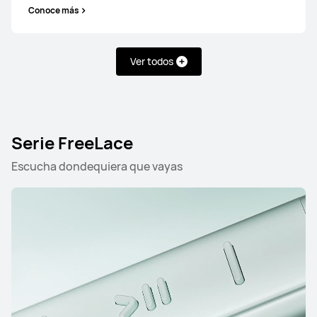
Conoce más
Serie FreeBuds
Ver todos
HUAWEI FreeBuds Pro 5
Desde $ 2,999
$ 3,999
Serie FreeLace
Conoce más
Comprar
Escucha dondequiera que vayas
HUAWEI FreeBuds 7i
Desde $ 1,799
$ 1,999
Conoce más
Comprar