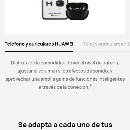
HUAWEI FreeLace Pro 2
Conoce más
Teléfono y auriculares HUAWEI
Reloj y auriculares 
Disfruta de la comodidad de ver el nivel de batería,
Conecta el reloj a tus auriculares o altavoces, y
controla la reproducción y el nivel de volumen desde la
ajustar el volumen y los efectos de sonido, y
9
aprovechar una amplia gama de funciones inteligentes
comodidad de tu muñeca.
8
a través de la conexión.
Se adapta a cada uno de tus