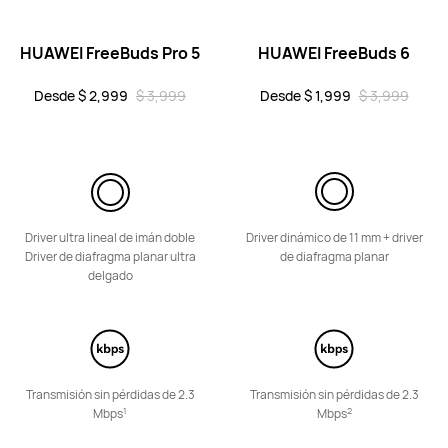
HUAWEI FreeBuds Pro 5
HUAWEI FreeBuds 6
HUAWEI FreeBuds SE 2
Desde $ 599
$ 999
Desde $ 2,999
$ 3,999
Desde $ 1,999
$ 3,999
Conoce más
Comprar
Driver ultra lineal de imán doble
Driver dinámico de 11 mm + driver
Driver de diafragma planar ultra
de diafragma planar
Serie FreeClip
delgado
NUEVO
HUAWEI FreeClip 2 S
Transmisión sin pérdidas de 2.3
Transmisión sin pérdidas de 2.3
1
2
Mbps
Mbps
Desde $ 4,499