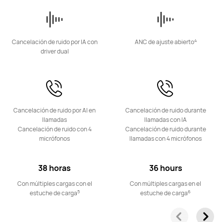
Conoce más
Comprar
4
Cancelación de ruido por IA con
ANC de ajuste abierto
driver dual
HUAWEI FreeClip 2
Desde $ 2,799
$ 3,999
Conoce más
Comprar
Cancelación de ruido por AI en
Cancelación de ruido durante
llamadas
llamadas con IA
Cancelación de ruido con 4
Cancelación de ruido durante
micrófonos
llamadas con 4 micrófonos
38 horas
36 hours
HUAWEI FreeClip
Con múltiples cargas con el
Con múltiples cargas en el
Desde $ 3,199
$ 3,999
5
6
estuche de carga
estuche de carga
Conoce más
Comprar