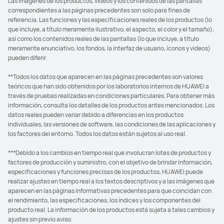
Las imágenes de los productos, videos y los contenidos de las pantallas
correspondientes a las páginas precedentes son solo para fines de
referencia. Las funciones y las especificaciones reales de los productos (lo
que incluye, a título meramente ilustrativo, el aspecto, el color y el tamaño),
así como los contenidos reales de las pantallas (lo que incluye, a título
meramente enunciativo, los fondos, la interfaz de usuario, íconos y videos)
pueden diferir.
**Todos los datos que aparecen en las páginas precedentes son valores
teóricos que han sido obtenidos por los laboratorios internos de HUAWEI a
través de pruebas realizadas en condiciones particulares. Para obtener más
información, consulta los detalles de los productos antes mencionados. Los
datos reales pueden variar debido a diferencias en los productos
individuales, las versiones de software, las condiciones de las aplicaciones y
los factores del entorno. Todos los datos están sujetos al uso real.
***Debido a los cambios en tiempo real que involucran lotes de productos y
factores de producción y suministro, con el objetivo de brindar información,
especificaciones y funciones precisas de los productos, HUAWEI puede
realizar ajustes en tiempo real a los textos descriptivos y a las imágenes que
aparecen en las páginas informativas precedentes para que coincidan con
el rendimiento, las especificaciones, los índices y los componentes del
producto real. La información de los productos está sujeta a tales cambios y
ajustes sin previo aviso.