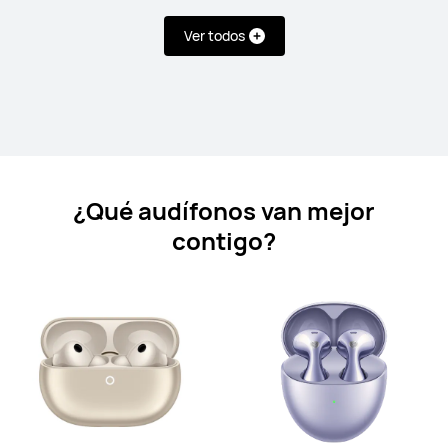
Ver todos
HUAWEI FreeBuds 6i
Desde $ 899
$ 1,999
Conoce más
Notificarme
¿Qué audífonos van mejor
contigo?
HUAWEI FreeBuds SE 3
Desde $ 1,499
Conoce más
Notificarme