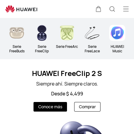
Audio
Abri
Carrito
Búsque
me
Clo
Serie
Serie
Serie FreeArc
Serie
HUAWEI
FreeBuds
FreeClip
FreeLace
Music
HUAWEI FreeClip 2 S
Siempre ahí. Siempre claros.
Desde $ 4,499
Conoce más
Comprar