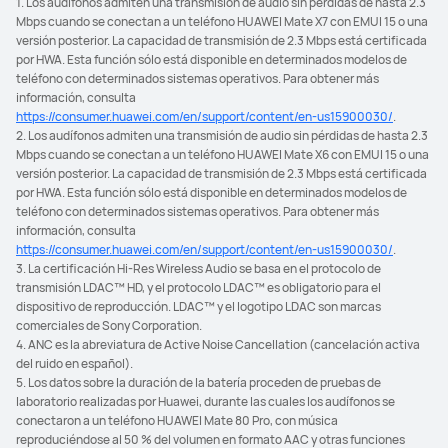
1. Los audífonos admiten una transmisión de audio sin pérdidas de hasta 2.3
Mbps cuando se conectan a un teléfono HUAWEI Mate X7 con EMUI 15 o una
versión posterior. La capacidad de transmisión de 2.3 Mbps está certificada
por HWA. Esta función sólo está disponible en determinados modelos de
teléfono con determinados sistemas operativos. Para obtener más
información, consulta
https://consumer.huawei.com/en/support/content/en-us15900030/
.
2. Los audífonos admiten una transmisión de audio sin pérdidas de hasta 2.3
Mbps cuando se conectan a un teléfono HUAWEI Mate X6 con EMUI 15 o una
versión posterior. La capacidad de transmisión de 2.3 Mbps está certificada
por HWA. Esta función sólo está disponible en determinados modelos de
teléfono con determinados sistemas operativos. Para obtener más
información, consulta
https://consumer.huawei.com/en/support/content/en-us15900030/
.
3. La certificación Hi-Res Wireless Audio se basa en el protocolo de
transmisión LDAC™ HD, y el protocolo LDAC™ es obligatorio para el
dispositivo de reproducción. LDAC™ y el logotipo LDAC son marcas
comerciales de Sony Corporation.
4. ANC es la abreviatura de Active Noise Cancellation (cancelación activa
del ruido en español).
5. Los datos sobre la duración de la batería proceden de pruebas de
laboratorio realizadas por Huawei, durante las cuales los audífonos se
conectaron a un teléfono HUAWEI Mate 80 Pro, con música
reproduciéndose al 50 % del volumen en formato AAC y otras funciones