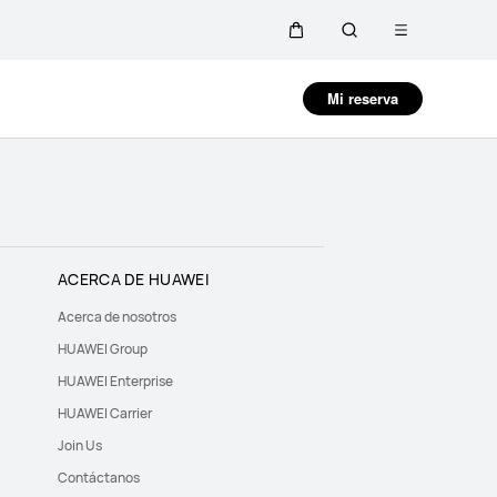
Abrir
Carrito
Búsqueda
menú
Close
Mi reserva
ACERCA DE HUAWEI
Acerca de nosotros
HUAWEI Group
HUAWEI Enterprise
HUAWEI Carrier
Join Us
Contáctanos