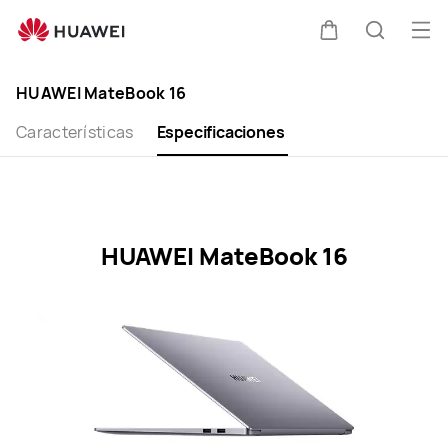
HUAWEI
MateBook
Abri
Carrito
Búsque
16
me
Clo
Specification
HUAWEI MateBook 16
Características
Especificaciones
HUAWEI MateBook 16