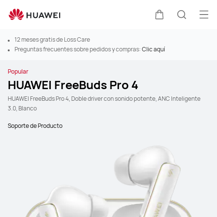
Abr
Carrito
Búsque
12 meses gratis de Loss Care
Preguntas frecuentes sobre pedidos y compras:
Clic aquí
Popular
HUAWEI FreeBuds Pro 4
HUAWEI FreeBuds Pro 4, Doble driver con sonido potente, ANC Inteligente
3.0, Blanco
Soporte de Producto