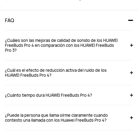
FAQ
¿Cuáles son las mejoras de calidad de sonido de los HUAWEI
FreeBuds Pro 4 en comparación con los HUAWEI FreeBuds
Pro 3?
FreeBuds Pro 4
FreeBuds Pro 5
¿Cuál es el efecto de reducción activa del ruido de los
Desde $ 3,999
Desde $ 2,999
HUAWEI FreeBuds Pro 4?
$ 3,999
¿Cuánto tiempo dura HUAWEI FreeBuds Pro 4?
Comprar
Comprar
¿Puede la persona que llama oírme claramente cuando
contesto una llamada con los Huawei FreeBuds Pro 4?
Tipo de auriculares
Tipo de auriculares
En oído
En oído