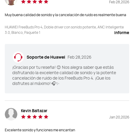
Feb 28,2026
Ecualización de audio 
Ecualización de audio 
Muy buena calidad de sonido y la cancelación de ruido es realmente buena
adaptativa (EQ)
adaptativa (EQ)
Triple ecualizador adaptativo
ECO adaptativo cuádruple: ECO 
HUAWEI FreeBuds Pro 4, Doble driver con sonido potente, ANC Inteligente
adaptativo triple + Volumen 
3.0, Blanco, Paquete 1
informe
adaptativo

*El volumen adaptativo está 
deshabilitado por defecto. Por 
favor, habilítalo a través de la 
aplicación HUAWEI Audio Connect. 
La experiencia real puede variar 
Soporte de Huawei
Feb 28,2026
según los hábitos de uso, factores 
ambientales y capacidades de la 
¡Gracias por tu reseña! 😊 Nos alegra saber que estás
aplicación.
disfrutando la excelente calidad de sonido y la potente
cancelación de ruido de los FreeBuds Pro 4. ¡Que los
disfrutes al máximo! 🎧✨
HWA Lossless + Hi-Res

HWA Lossless + Hi-Res

Los auriculares admiten hasta 2,3 
*Los auriculares admiten hasta 2.3 
Mbps de transmisión de audio sin 
Mbps de transmisión de audio sin 
Kevin Baltazar
pérdidas al conectarse a un 
pérdidas cuando están conectados 
Jan 20,2026
teléfono HUAWEI Mate X6 con EMUI 
a un teléfono HUAWEI Mate X6 con 
15 o posterior.
EMUI 15 o una versión posterior.
Excelente sonido y funciones me encantan