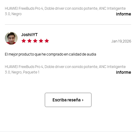
Ecualizador
Ecualizador
HUAWEI FreeBuds Pro 4, Doble driver con sonido potente, ANC Inteligente
Si
Si
3.0, Negro
informe
JoshiiYT
Jan 19,2026
3 Mic+VPU+DNN

3 Mic+VPU+DNN

Reducción de ruido en llamadas de 
Volumen adaptativo, Conciencia de 
hasta 100 dB
conversación

El mejor producto que he comprado en calidad de audia
Reducción de ruido de llamada de 
hasta 100 dB
HUAWEI FreeBuds Pro 4, Doble driver con sonido potente, ANC Inteligente
3.0, Negro, Paquete 1
informe
—
Si
Escriba reseña >
IP54
IP57